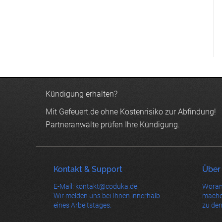
Kündigung erhalten?
Mit Gefeuert.de ohne Kostenrisiko zur Abfindung!
Partneranwälte prüfen Ihre Kündigung.
Kontakt & Support
Über
E-Mail: kontakt@coduka.de
Woran
Wir melden uns bei Ihnen innerhalb
mache
eines Arbeitstages.
zu den