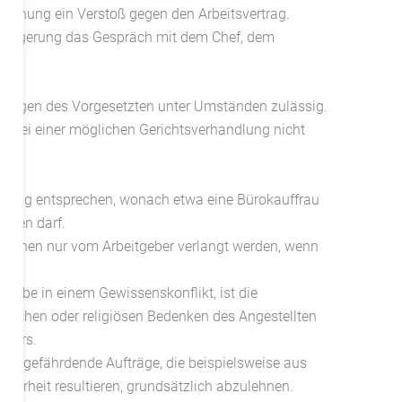
rdnung ein Verstoß gegen den Arbeitsvertrag.
erweigerung das Gespräch mit dem Chef, dem
.
Ansagen des Vorgesetzten unter Umständen zulässig.
ile bei einer möglichen Gerichtsverhandlung nicht
n:
trag entsprechen, wonach etwa eine Bürokauffrau
erden darf.
önnen nur vom Arbeitgeber verlangt werden, wenn
ufgabe in einem Gewissenskonflikt, ist die
hischen oder religiösen Bedenken des Angestellten
ebers.
itsgefährdende Aufträge, die beispielsweise aus
herheit resultieren, grundsätzlich abzulehnen.