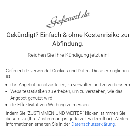
Doch nicht immer bedeutet der Widerstand gegen eine Ano
Dennoch sollte man je nach Situation vor einer Arbeitsv
Betriebsrat oder mit einem
Anwalt für Arbeitsrecht
suchen
Gekündigt? Einfach & ohne Kostenrisiko zur
Bei folgenden Gegebenheiten ist eine Verweigerung der 
Abfindung.
Entschieden wird jedoch von Fall zu Fall, sodass die Urte
zwingend zugunsten des Arbeitnehmers ausfallen müsste
Reichen Sie Ihre Kündigung jetzt ein!
Die angeordneten Aufgaben müssen dem Arbeitsver
Gefeuert.de verwendet Cookies und Daten. Diese ermöglichen
nicht zum Putzen der Räumlichkeiten eingesetzt w
es:
Überstunden sowie Wochenend- oder Nachtarbeit k
das Angebot bereitzustellen, zu verwalten und zu verbessern
dies im Arbeitsvertrag ein Thema ist.
Websitestatistiken zu erheben, um zu verstehen, wie das
Angebot genutzt wird
Steht der Beschäftigte bei der Übertragung einer A
die Effektivität von Werbung zu messen
Verweigerung möglich – zumindest, solange die et
Indem Sie "ZUSTIMMEN UND WEITER" klicken, stimmen Sie
höher zu werten sind als die Interessen des Arbeitg
diesem zu (Ihre Zustimmung ist jederzeit widerrufbar). Weitere
Demgegenüber sind gesetzeswidrige oder gesundhe
Informationen erhalten Sie in der
Datenschutzerklärung
.
einer angeordneten Vernachlässigung der Arbeitssic