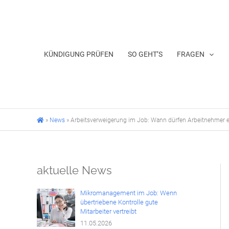
Zum
Inhalt
springen
KÜNDIGUNG PRÜFEN
SO GEHT’S
FRAGEN
»
News
»
Arbeitsverweigerung im Job: Wann dürfen Arbeitnehmer ei
aktuelle News
Mikromanagement im Job: Wenn
übertriebene Kontrolle gute
Mitarbeiter vertreibt
11.05.2026