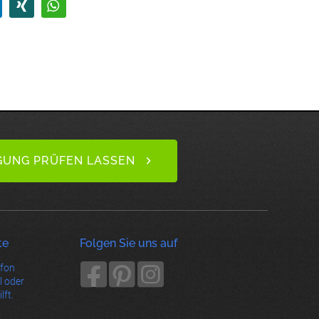
GUNG PRÜFEN LASSEN
te
Folgen Sie uns auf
efon
l oder
lft.