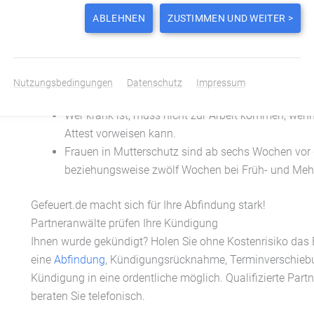
Auch bei länger anhaltendem Lohnausfall ohne Aus
ABLEHNEN
ZUSTIMMEN UND WEITER >
werden.
Bis auf eindeutig geregelte Notfälle darf der Arbei
einen genehmigten Urlaub abzubrechen.
Arbeitnehmer dürfen an Streiks partizipieren, ohn
Nutzungsbedingungen
Datenschutz
Impressum
wird.
Wer krank ist, muss nicht zur Arbeit kommen, wen
Attest vorweisen kann.
Frauen in Mutterschutz sind ab sechs Wochen vor
beziehungsweise zwölf Wochen bei Früh- und Mehrli
Gefeuert.de macht sich für Ihre Abfindung stark!
Partneranwälte prüfen Ihre Kündigung
Ihnen wurde gekündigt? Holen Sie ohne Kostenrisiko das
eine
Abfindung
, Kündigungsrücknahme, Terminverschiebu
Kündigung in eine ordentliche möglich. Qualifizierte Part
beraten Sie telefonisch.