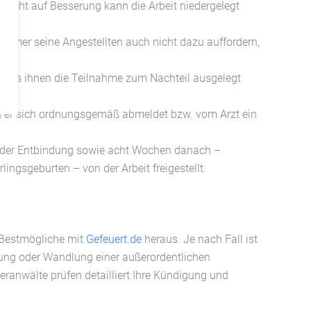
sicht auf Besserung kann die Arbeit niedergelegt
tnehmer seine Angestellten auch nicht dazu auffordern,
e dass ihnen die Teilnahme zum Nachteil ausgelegt
n er sich ordnungsgemäß abmeldet bzw. vom Arzt ein
 der Entbindung sowie acht Wochen danach –
ngsgeburten – von der Arbeit freigestellt.
 Bestmögliche mit
Gefeuert.de
heraus. Je nach Fall ist
ng oder Wandlung einer außerordentlichen
neranwälte prüfen detailliert Ihre Kündigung und