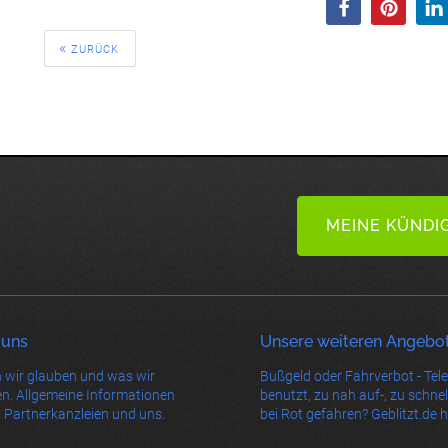
ZURÜCK
MEINE KÜNDI
 uns
Unsere weiteren Angebo
 wir glauben und was wir
Bußgeld oder Fahrverbot - Tel
n. Allgemeine Informationen
benutzt, zu nah auf-, zu schnel
 Partnerkanzleien und uns.
bei Rot gefahren? Geblitzt.de hi