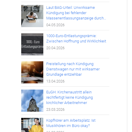
Laut BAG-Urteil: Unwirksame
Kündigung bei fehlender
Massenentlassungsanzeige durch
den Arbeitgeber
04.05.2026
1000-Euro-Entlastungsprämie:
Zwischen Hoffnung und Wirklichkeit
20.04.2026
Freistellung nach Kündigung:
Dienstwagen nur mit wirksamer
Grundlage entziehbar
13.04.2026
EuGH: Kirchenaustritt allein
rechtfertigt keine Kündigung
kirchlicher Arbeitnehmer
23.03.2026
Kopfhörer am Arbeitsplatz: Ist
Musikhören im Büro okay?