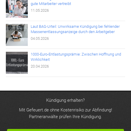
gute Mitarbeiter vertreibt
11.05.2026
Laut BAG-Urteil: Unwirksame Kündigung bei fehlender
Massenentlassungsanzeige durch den Arbeitgeber
04.05.2026
1000-Euro-Entlastungsprämie: Zwischen Hoffnung und
Wirklichkeit
20.04.2026
Kündigung erhalten?
Mit Gefeuert.de ohne Kostenrisiko zur Abfindung!
Partneranwälte prüfen Ihre Kündigung.