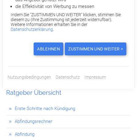
üppig oder gering ausfällt, hängt von mehreren Faktoren
die Effektivität von Werbung zu messen
ab. Welche das sind und wie Sie eine Abfindung
Indem Sie "ZUSTIMMEN UND WEITER" klicken, stimmen Sie
berechnen können,...
diesem zu (Ihre Zustimmung ist jederzeit widerrufbar).
Weitere Informationen erhalten Sie in der
Datenschutzerklärung
.
DIESEN BEITRAG TEILEN ODER BEWERTEN:
ABLEHNEN
ZUSTIMMEN UND WEITER >
ZURÜCK
Nutzungsbedingungen
Datenschutz
Impressum
Ratgeber Übersicht
Erste Schritte nach Kündigung
Abfindungsrechner
Abfindung