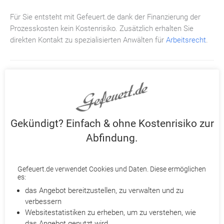
Für Sie entsteht mit Gefeuert.de dank der Finanzierung der
Prozesskosten kein Kostenrisiko. Zusätzlich erhalten Sie
direkten Kontakt zu spezialisierten Anwälten für
Arbeitsrecht
.
Weitere Beiträge für Sie
Gekündigt? Einfach & ohne Kostenrisiko zur
Abfindung.
Abfindung berechnen
Gefeuert.de verwendet Cookies und Daten. Diese ermöglichen
es:
Wohl dem, der nach einer Kündigung wenigstens eine
das Angebot bereitzustellen, zu verwalten und zu
Abfindung erhält. Immerhin kann sich der Betroffene
verbessern
durch diese Einmalzahlung des Arbeitgebers über ein
finanzielles Polster für die voraussichtlich schwierige Zeit
Websitestatistiken zu erheben, um zu verstehen, wie
der Arbeitslosigkeit freuen. Ob der Abfindungsbetrag eher
das Angebot genutzt wird
WEITERLESEN