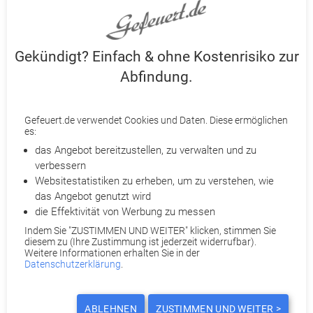
den haushaltsnahen Tätigkeiten zählen zum Beispiel Kochen,
Putzen, Kinderbetreuung, Pflege und Gartenarbeit.
Gekündigt? Einfach & ohne Kostenrisiko zur
Jetzt Kündigung prüfen lassen
Abfindung.
Gefeuert.de macht sich für Ihre Abfindung stark!
Partneranwälte prüfen Ihre Kündigung
Gefeuert.de verwendet Cookies und Daten. Diese ermöglichen
Ihnen wurde gekündigt? Holen Sie ohne Kostenrisiko das
es:
Bestmögliche mit
Gefeuert.de
heraus. Je nach Fall ist eine
das Angebot bereitzustellen, zu verwalten und zu
Abfindung
, Kündigungsrücknahme, Terminverschiebung oder
verbessern
Wandlung einer außerordentlichen
Kündigung
in eine
Websitestatistiken zu erheben, um zu verstehen, wie
ordentliche möglich. Qualifizierte Partneranwälte prüfen
das Angebot genutzt wird
detailliert Ihre Kündigung und beraten Sie telefonisch. Reichen
die Effektivität von Werbung zu messen
Sie dazu Ihre Kündigung bei Gefeuert.de ein. Für Sie entstehen
Indem Sie "ZUSTIMMEN UND WEITER" klicken, stimmen Sie
dabei keine Anwalts- und Verfahrenskosten. Denn diese
diesem zu (Ihre Zustimmung ist jederzeit widerrufbar).
Weitere Informationen erhalten Sie in der
werden entweder von uns oder Ihrer
Datenschutzerklärung
.
Rechtsschutzversicherung übernommen. Eine Provision für
Nichtrechtsschutzversicherte fällt nur im Erfolgsfall an. Sind
Sie rechtsschutzversichert? Dann übernehmen wir zusätzlich
ABLEHNEN
ZUSTIMMEN UND WEITER >