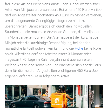
frei, diese Art des Nebenjobs auszuüben. Dabei werden zwei
Arten von Minijobs unterschieden. Bei einem 450-Euro-Minijob
darf ein Angestellter höchstens 450 Euro im Monat verdienen,
um die sogenannte Geringfügigkeitsgrenze nicht zu
überschreiten. Damit ergibt sich durch den individuellen
Stundenlohn die maximale Anzahl an Stunden, die Minijobber
im Monat arbeiten dürfen. Die Alternative ist der kurzfristige
Minijob oder die kurzfristige Beschäftigung, bei der das
monatliche Entgelt schwanken kann und die
Höhe
keine Rolle
spielt. Allerdings darf der Arbeitseinsatz 3 Monate oder
insgesamt 70 Tage im Kalenderjahr nicht überschreiten.
Welche Ansprüche sowie Vor- und Nachteile sich speziell aus
dem für die meisten Angestellten wichtigeren 450-Euro-Job
ergeben, erfahren Sie in folgendem Artikel.