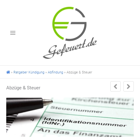
Zum
Inhalt
springen
»
Ratgeber Kündigung
»
Abfindung
»
Abzüge & Steuer
Abzüge & Steuer