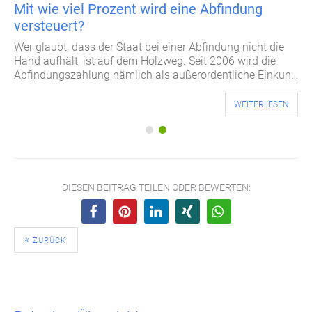
Mit wie viel Prozent wird eine Abfindung
versteuert?
Wer glaubt, dass der Staat bei einer Abfindung nicht die
Hand aufhält, ist auf dem Holzweg. Seit 2006 wird die
Abfindungszahlung nämlich als außerordentliche Einkunft
im vollen Umfang versteuert. Allerdings gibt es einige
Vorteile für den Steuerzahler. Was es in diesem
WEITERLESEN
Zusammenhang mit der vielzitierten Fünftel-Regelung auf
sich hat und was es sonst noch über...
DIESEN BEITRAG TEILEN ODER BEWERTEN:
ZURÜCK