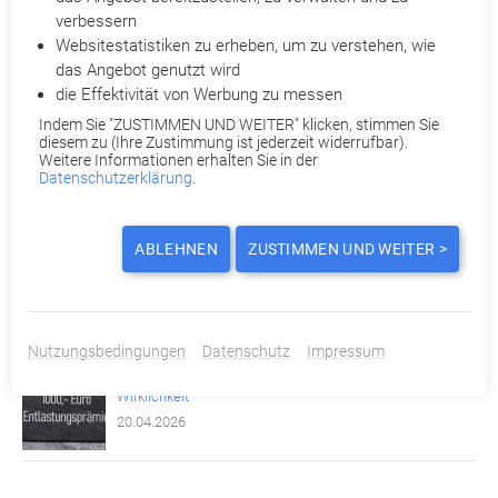
verbessern
Arbeitsrecht
Websitestatistiken zu erheben, um zu verstehen, wie
das Angebot genutzt wird
die Effektivität von Werbung zu messen
Aktuelle News
Indem Sie "ZUSTIMMEN UND WEITER" klicken, stimmen Sie
diesem zu (Ihre Zustimmung ist jederzeit widerrufbar).
Weitere Informationen erhalten Sie in der
Mikromanagement im Job: Wenn übertriebene Kontrolle
Datenschutzerklärung
.
gute Mitarbeiter vertreibt
11.05.2026
ABLEHNEN
ZUSTIMMEN UND WEITER >
Laut BAG-Urteil: Unwirksame Kündigung bei fehlender
Massenentlassungsanzeige durch den Arbeitgeber
04.05.2026
Nutzungsbedingungen
Datenschutz
Impressum
1000-Euro-Entlastungsprämie: Zwischen Hoffnung und
Wirklichkeit
20.04.2026