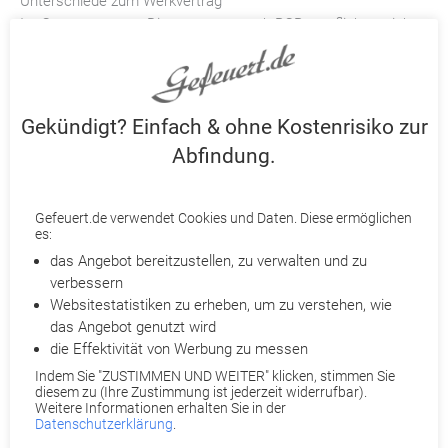
Unterschiede zum Werkvertrag
Im Gegensatz zum Dienstvertrag nach BGB verpflichtet sich
der Auftragnehmer bei einem Werkvertrag dazu, ein
individuelles Werk für den Auftraggeber zu erschaffen. Im
Rahmen des Werkvertrags erfolgt die Erstellung eines Werks
einmalig und nicht dauerhaft. Dabei muss es sich nicht
Gekündigt? Einfach & ohne Kostenrisiko zur
zwangsläufig um ein neues Werk handeln. Denn ein
Abfindung.
Werkvertrag kann auch dann zur Anwendung kommen, wenn
ein bestehendes Werk modifiziert oder repariert werden soll.
So kann ein Werk beispielsweise der Bau eines
Gefeuert.de verwendet Cookies und Daten. Diese ermöglichen
Kleiderschranks, die Erstellung eines Gutachtens oder die
es:
Reparatur eines Computers sein.
das Angebot bereitzustellen, zu verwalten und zu
verbessern
Der Auftragnehmer schuldet dem Auftraggeber bei einem
Websitestatistiken zu erheben, um zu verstehen, wie
Werkvertrag daher einen konkreten Arbeitserfolg. Nach der
das Angebot genutzt wird
erfolgreichen Abnahme durch den Auftraggeber erhält der
die Effektivität von Werbung zu messen
Auftragnehmer den vereinbarten Werklohn. Bei einem
Indem Sie "ZUSTIMMEN UND WEITER" klicken, stimmen Sie
Dienstvertrag nach BGB dagegen schuldet der Auftragnehmer
diesem zu (Ihre Zustimmung ist jederzeit widerrufbar).
Weitere Informationen erhalten Sie in der
keinen konkreten Arbeitserfolg, sondern die Ausführung eines
Datenschutzerklärung
.
Dienstes im vereinbarten Zeitraum.