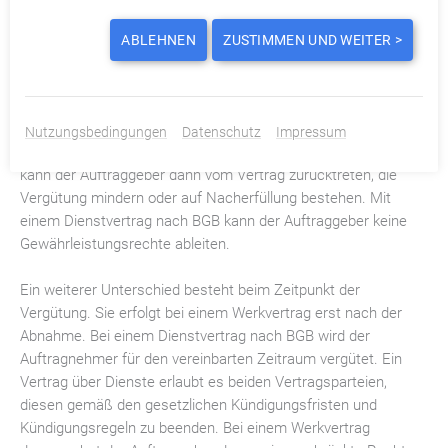
Der Dienstverpflichtete ist bei einem Vertrag über Dienste
ABLEHNEN
ZUSTIMMEN UND WEITER >
nicht für die Mangelfreiheit verantwortlich. Bei einer
Schlechtleistung besteht nur Anspruch auf Schadensersatz
für den Dienstberechtigten. Wenn bei einem Werkvertrag das
Werk den Anforderungen des Auftraggebers nicht entspricht,
Nutzungsbedingungen
Datenschutz
Impressum
dann ist der Arbeitserfolg nicht erfüllt. Bei einem Werkvertrag
kann der Auftraggeber dann vom Vertrag zurücktreten, die
Vergütung mindern oder auf Nacherfüllung bestehen. Mit
einem Dienstvertrag nach BGB kann der Auftraggeber keine
Gewährleistungsrechte ableiten.
Ein weiterer Unterschied besteht beim Zeitpunkt der
Vergütung. Sie erfolgt bei einem Werkvertrag erst nach der
Abnahme. Bei einem Dienstvertrag nach BGB wird der
Auftragnehmer für den vereinbarten Zeitraum vergütet. Ein
Vertrag über Dienste erlaubt es beiden Vertragsparteien,
diesen gemäß den gesetzlichen Kündigungsfristen und
Kündigungsregeln zu beenden. Bei einem Werkvertrag