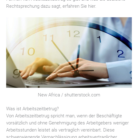
Rechtsprechung dazu sagt, erfahren Sie hier.
New Africa / shutterstock.com
Was ist Arbeitszeitbetrug?
Von Arbeitszeitbetrug spricht man, wenn der Beschäftigte
vorsätzlich und ohne Genehmigung des Arbeitgebers weniger
Arbeitsstunden leistet als vertraglich vereinbart. Diese
schwerwiegende Vernachlässigung arbeitsvertraglicher