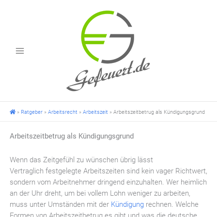
Zum
Inhalt
springen
»
Ratgeber
»
Arbeitsrecht
»
Arbeitszeit
»
Arbeitszeitbetrug als Kündigungsgrund
Arbeitszeitbetrug als Kündigungsgrund
Wenn das Zeitgefühl zu wünschen übrig lässt
Vertraglich festgelegte Arbeitszeiten sind kein vager Richtwert,
sondern vom Arbeitnehmer dringend einzuhalten. Wer heimlich
an der Uhr dreht, um bei vollem Lohn weniger zu arbeiten,
muss unter Umständen mit der
Kündigung
rechnen. Welche
Formen von Arbeitszeitbetrug es gibt und was die deutsche