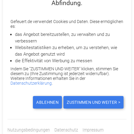
um eine fristlose Kündigung ohne Abmahnung auszusprechen.
Abfindung.
Der Angestellte eines Jobcenters hatte sich mutmaßlich von
zu Hause aus schon vor Arbeitsantritt im
Zeiterfassungssystem des Unternehmens eingebucht.
Gefeuert.de verwendet Cookies und Daten. Diese ermöglichen
es:
das Angebot bereitzustellen, zu verwalten und zu
In einem anderen Fall jedoch bekam der Arbeitnehmer in
verbessern
Person eines Betriebsratsvorsitzenden recht. Dieser wurde
Websitestatistiken zu erheben, um zu verstehen, wie
von seiner Arbeitgeberin mithilfe einer Detektei heimlich
das Angebot genutzt wird
observiert, um den möglichen Arbeitszeitbetrug nachzuweisen.
die Effektivität von Werbung zu messen
Als der Betriebsratsvorsitzende davon Wind bekam, erhob er
Indem Sie "ZUSTIMMEN UND WEITER" klicken, stimmen Sie
Klage gegen den Überwachungsvorgang.
diesem zu (Ihre Zustimmung ist jederzeit widerrufbar).
Weitere Informationen erhalten Sie in der
Schließlich stellte das Landesarbeitsgericht Rheinland-Pfalz
Datenschutzerklärung
.
am 24. April 2017 nicht nur fest, dass kein Arbeitszeitbetrug
nachgewiesen werden konnte, sondern verurteilte den
ABLEHNEN
ZUSTIMMEN UND WEITER >
Arbeitgeber sogar zu einer Geldentschädigung in Höhe von
10.000 Euro. Laut Urteil (5 Sa 449/16) sah das Gericht eine
schwerwiegende Persönlichkeitsverletzung des Mitarbeiters,
die sich insbesondere aufgrund der 20-tägigen Dauer der
Nutzungsbedingungen
Datenschutz
Impressum
Observation ergeben hätte.