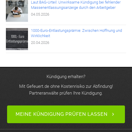
Laut BAG-Urteil: Unwirksame Kündigung bei fehlender
Massenentlassungsanzeige durch den Arbeitgeber
04.05.2026
1000-Euro-Entlastungsprämie: Zwischen Hoffnung und
Wirklichkeit
20.04.2026
Kündigung erhalten?
Mit Gefeuert.de ohne Kostenrisiko zur Abfindung!
Partneranwälte prüfen Ihre Kündigung.
MEINE KÜNDIGUNG PRÜFEN LASSEN