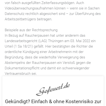
von falsch ausgefüllten Zeiterfassungsbögen. Auch
Videoüberwachungsaufnahmen können – wenn sie in Sachen
Datenschutz rechtlich abgesichert sind – zur Überführung des
Arbeitszeitbetrügers beitragen.
Beispiele aus der Rechtsprechung
In Bezug auf Raucherpausen hat unter anderem das
Landesarbeitsgericht (LAG) Thüringen am 03. Mai 2022 ein
Urteil (1 Sa 18/21) gefällt. Hier bestätigten die Richter die
ordentliche Kündigung einer Arbeitnehmerin mit der
Begründung, dass die wiederholte Verweigerung des
Abstempelns der Raucherpausen ein Verstoß gegen die
Dokumentationspflicht und damit ein schwerwiegender
Vertrauensbruch sei.
Auch das Landesarbeitsgericht Mecklenburg-Vorpommern hat
in seinem Urteil (5 Sa 128/22) vom 28. März 2023 pro
Arbeitgeber entschieden. Hier reichte dem Gericht „der
Gekündigt? Einfach & ohne Kostenrisiko zur
dringende Verdacht einer fehlerhaften
Arbeitszeiterfassung
“,