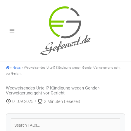
Zum
Inhalt
springen
»
News
»
Wegweisendes Urteil? Kündigung wegen Gender-Verweigerung geht
vor Gericht
Wegweisendes Urteil? Kündigung wegen Gender-
Verweigerung geht vor Gericht
01.09.2025
/
2 Minuten Lesezeit