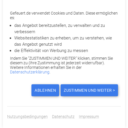
Rechts von Arbeitnehmern, korrekte und rechtsverbindliche
Sprache verwenden zu dürfen.
Gefeuert.de verwendet Cookies und Daten. Diese ermöglichen
es:
Mit dem Urteil des Arbeitsgerichts ist der renommierte
das Angebot bereitzustellen, zu verwalten und zu
Ökonom weitestgehend zufrieden: „Leider wurde in der
verbessern
Urteilsbegründung das Gendern nicht explizit erwähnt, obwohl
Websitestatistiken zu erheben, um zu verstehen, wie
es die Grundlage für diese Farce war. Dennoch wurde den
das Angebot genutzt wird
Abmahnungen und der Kündigung ein Riegel vorgeschoben
die Effektivität von Werbung zu messen
und die Klägerin konnte nicht zum Gendern gezwungen
Indem Sie "ZUSTIMMEN UND WEITER" klicken, stimmen Sie
werden.“
diesem zu (Ihre Zustimmung ist jederzeit widerrufbar).
Weitere Informationen erhalten Sie in der
Datenschutzerklärung
.
Gefeuert.de macht sich für Ihre Abfindung stark!
Partneranwälte prüfen Ihre Kündigung
Ihnen wurde gekündigt? Holen Sie ohne Kostenrisiko das
ABLEHNEN
ZUSTIMMEN UND WEITER >
Bestmögliche mit
Gefeuert.de
heraus. Je nach Fall ist eine
Abfindung
, Kündigungsrücknahme, Terminverschiebung oder
Wandlung einer außerordentlichen Kündigung in eine
ordentliche möglich. Qualifizierte Partneranwälte prüfen
Nutzungsbedingungen
Datenschutz
Impressum
detailliert Ihre Kündigung und beraten Sie telefonisch.