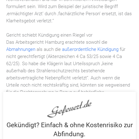
formuliert sein. Wird zum Beispiel der juristische Begriff
‚ermächtigter Arzt’ durch ‚fachärztliche Person’ ersetzt, ist das
Klarheitsgebot verletzt.“
Gericht schiebt Kündigung einen Riegel vor
Das Arbeitsgericht Hamburg erachtete sowohl die
Abmahnungen
als auch die
außerordentliche Kündigung
für
nicht gerechtfertigt (Aktenzeichen 4 Ca 53/25 sowie 4 Ca
62/25). So habe die Klägerin laut Urteilsspruch „keine
außerhalb des Strahlenschutzrechts bestehende
arbeitsvertragliche Nebenpflicht verletzt“. Auch wenn die
Urteile noch nicht rechtskräftig sind, könnten sie wegweisend
für die Rechtsprechung in Bezug auf behördliche
Sprachvorschriften werden.
Prominenter Support
Die Kündigungsschutzklage wurde finanziell vom Verein
Gekündigt? Einfach & ohne Kostenrisiko zur
Deutsche Sprache (VDS) getragen. Dessen Gründer und
Abfindung.
Vorsitzender, Prof. Walter Krämer, betont die Wichtigkeit des