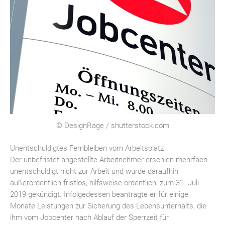
© DesignRage / shutterstock.com
Unentschuldigtes Fernbleiben vom Arbeitsplatz
Der unbefristet angestellte Arbeitnehmer erschien mehrfach
unentschuldigt nicht zur Arbeit und wurde daraufhin
außerordentlich fristlos, hilfsweise ordentlich, zum 31. Juli
2019 gekündigt. Infolgedessen beantragte er für einige
Monate Leistungen zur Sicherung des Lebensunterhalts, die
ihm vom Jobcenter nach Ablauf der Sperrzeit für