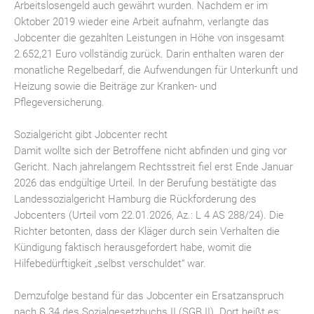
Arbeitslosengeld auch gewährt wurden. Nachdem er im
Oktober 2019 wieder eine Arbeit aufnahm, verlangte das
Jobcenter die gezahlten Leistungen in Höhe von insgesamt
2.652,21 Euro vollständig zurück. Darin enthalten waren der
monatliche Regelbedarf, die Aufwendungen für Unterkunft und
Heizung sowie die Beiträge zur Kranken- und
Pflegeversicherung.
Sozialgericht gibt Jobcenter recht
Damit wollte sich der Betroffene nicht abfinden und ging vor
Gericht. Nach jahrelangem Rechtsstreit fiel erst Ende Januar
2026 das endgültige Urteil. In der Berufung bestätigte das
Landessozialgericht Hamburg die Rückforderung des
Jobcenters (Urteil vom 22.01.2026, Az.: L 4 AS 288/24). Die
Richter betonten, dass der Kläger durch sein Verhalten die
Kündigung faktisch herausgefordert habe, womit die
Hilfebedürftigkeit „selbst verschuldet“ war.
Demzufolge bestand für das Jobcenter ein Ersatzanspruch
nach § 34 des Sozialgesetzbuchs II (SGB II). Dort heißt es: