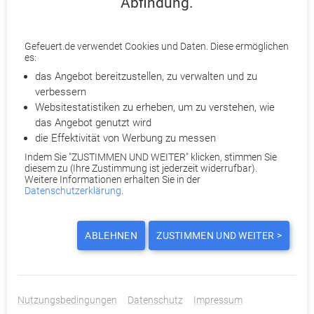
Abfindung.
finden.
Gefeuert.de verwendet Cookies und Daten. Diese ermöglichen
Gefeuert.de macht sich für Ihre Abfindung stark!
es:
Partneranwälte prüfen Ihre Kündigung
das Angebot bereitzustellen, zu verwalten und zu
Ihnen wurde gekündigt? Holen Sie ohne Kostenrisiko das
verbessern
Bestmögliche mit
Gefeuert.de
heraus. Je nach Fall ist eine
Websitestatistiken zu erheben, um zu verstehen, wie
Abfindung
, Kündigungsrücknahme, Terminverschiebung oder
das Angebot genutzt wird
Wandlung einer außerordentlichen Kündigung in eine
die Effektivität von Werbung zu messen
ordentliche möglich. Qualifizierte Partneranwälte prüfen
Indem Sie "ZUSTIMMEN UND WEITER" klicken, stimmen Sie
detailliert Ihre Kündigung und beraten Sie telefonisch.
diesem zu (Ihre Zustimmung ist jederzeit widerrufbar).
Weitere Informationen erhalten Sie in der
Datenschutzerklärung
.
Reichen Sie dazu Ihre Kündigung bei Gefeuert.de ein. Für Sie
entstehen dabei keine Anwalts- und Verfahrenskosten. Denn
diese werden entweder von uns oder Ihrer
ABLEHNEN
ZUSTIMMEN UND WEITER >
Rechtsschutzversicherung übernommen. Eine Provision für
Nichtrechtsschutzversicherte fällt nur im Erfolgsfall an. Sind
Sie rechtsschutzversichert? Dann übernehmen wir zusätzlich
Ihre Selbstbeteiligung.
Nutzungsbedingungen
Datenschutz
Impressum