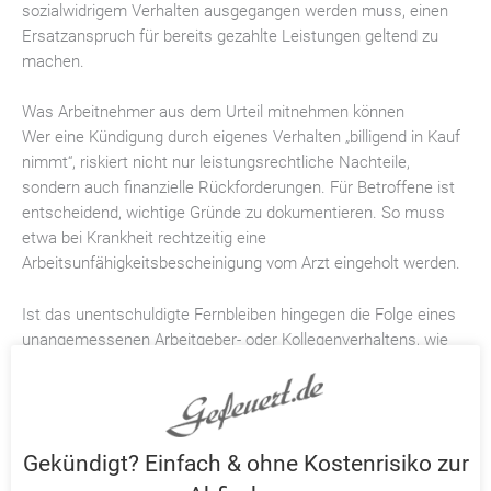
sozialwidrigem Verhalten ausgegangen werden muss, einen
Ersatzanspruch für bereits gezahlte Leistungen geltend zu
machen.
Was Arbeitnehmer aus dem Urteil mitnehmen können
Wer eine Kündigung durch eigenes Verhalten „billigend in Kauf
nimmt“, riskiert nicht nur leistungsrechtliche Nachteile,
sondern auch finanzielle Rückforderungen. Für Betroffene ist
entscheidend, wichtige Gründe zu dokumentieren. So muss
etwa bei Krankheit rechtzeitig eine
Arbeitsunfähigkeitsbescheinigung vom Arzt eingeholt werden.
Ist das unentschuldigte Fernbleiben hingegen die Folge eines
unangemessenen Arbeitgeber- oder Kollegenverhaltens, wie
bei Streitigkeiten oder Mobbing am Arbeitsplatz, bedarf es
auch hierbei einer Dokumentation der Vorkommnisse. Besser
noch: Anstatt sich durch eine Verletzung der
arbeitsvertraglichen Pflichten angreifbar zu machen, sollte der
Gekündigt? Einfach & ohne Kostenrisiko zur
betroffene Beschäftigte das Gespräch mit dem Vorgesetzten
oder Betriebsrat suchen, um eine gemeinsame Lösung zu