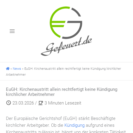
Zum
Inhalt
springen
»
News
»
EuGH: Kirchenaustritt allein rechtfertigt keine Kündigung kirchlicher
Arbeitnehmer
EuGH: Kirchenaustritt allein rechtfertigt keine Kündigung
kirchlicher Arbeitnehmer
23.03.2026
/
3 Minuten Lesezeit
Der Europäische Gerichtshof (EuGH) stärkt Beschäftigte
kirchlicher Arbeitgeber. Ob die
Kündigung
aufgrund eines
Kirchenaustritts zulässig ist, hängt von der konkreten Tätigkeit