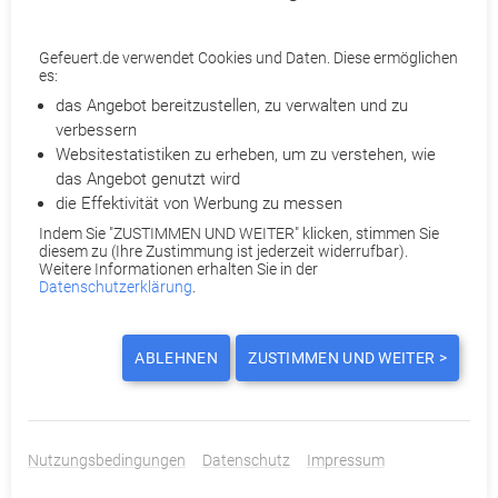
können, weshalb die Kirchenzugehörigkeit für genau diese
Stelle unverzichtbar sein soll. Ob eine Kündigung Bestand hat,
Gefeuert.de verwendet Cookies und Daten. Diese ermöglichen
entscheidet sich auch daran, wie nah die Aufgabe am
es:
religiösen Kernauftrag der Einrichtung liegt und ob
das Angebot bereitzustellen, zu verwalten und zu
vergleichbare Beschäftigte denselben Anforderungen
verbessern
unterliegen.
Websitestatistiken zu erheben, um zu verstehen, wie
das Angebot genutzt wird
die Effektivität von Werbung zu messen
Gefeuert.de macht sich für Ihre Abfindung stark!
Partneranwälte prüfen Ihre Kündigung
Indem Sie "ZUSTIMMEN UND WEITER" klicken, stimmen Sie
diesem zu (Ihre Zustimmung ist jederzeit widerrufbar).
Ihnen wurde gekündigt? Holen Sie ohne Kostenrisiko das
Weitere Informationen erhalten Sie in der
Bestmögliche mit
Gefeuert.de
heraus. Je nach Fall ist eine
Datenschutzerklärung
.
Abfindung
, Kündigungsrücknahme, Terminverschiebung oder
Wandlung einer außerordentlichen Kündigung in eine
ordentliche möglich. Qualifizierte Partneranwälte prüfen
ABLEHNEN
ZUSTIMMEN UND WEITER >
detailliert Ihre Kündigung und beraten Sie telefonisch.
Reichen Sie dazu Ihre Kündigung bei Gefeuert.de ein. Für Sie
entstehen dabei keine Anwalts- und Verfahrenskosten. Denn
Nutzungsbedingungen
Datenschutz
Impressum
diese werden entweder von uns oder Ihrer