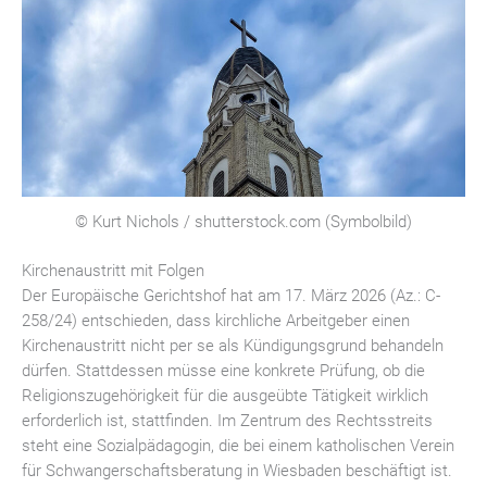
© Kurt Nichols / shutterstock.com (Symbolbild)
Kirchenaustritt mit Folgen
Der Europäische Gerichtshof hat am 17. März 2026 (Az.: C-
258/24) entschieden, dass kirchliche Arbeitgeber einen
Kirchenaustritt nicht per se als Kündigungsgrund behandeln
dürfen. Stattdessen müsse eine konkrete Prüfung, ob die
Religionszugehörigkeit für die ausgeübte Tätigkeit wirklich
erforderlich ist, stattfinden. Im Zentrum des Rechtsstreits
steht eine Sozialpädagogin, die bei einem katholischen Verein
für Schwangerschaftsberatung in Wiesbaden beschäftigt ist.