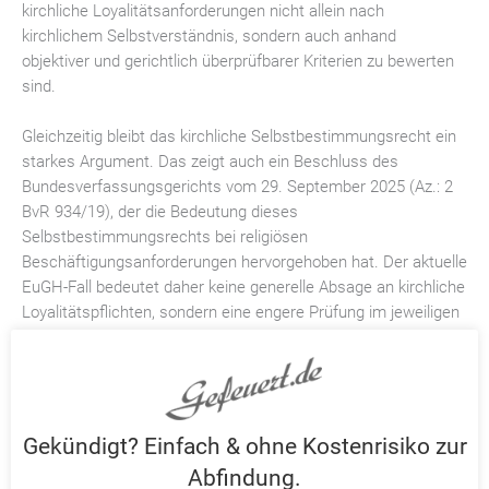
kirchliche Loyalitätsanforderungen nicht allein nach
kirchlichem Selbstverständnis, sondern auch anhand
objektiver und gerichtlich überprüfbarer Kriterien zu bewerten
sind.
Gleichzeitig bleibt das kirchliche Selbstbestimmungsrecht ein
starkes Argument. Das zeigt auch ein Beschluss des
Bundesverfassungsgerichts vom 29. September 2025 (Az.: 2
BvR 934/19), der die Bedeutung dieses
Selbstbestimmungsrechts bei religiösen
Beschäftigungsanforderungen hervorgehoben hat. Der aktuelle
EuGH-Fall bedeutet daher keine generelle Absage an kirchliche
Loyalitätspflichten, sondern eine engere Prüfung im jeweiligen
Einzelfall.
Was das Urteil praktisch bedeutet
Für Beschäftigte bei Caritas, Diakonie und anderen kirchlichen
Trägern ist die Botschaft klar: Nicht jede religiöse Anforderung
Gekündigt? Einfach & ohne Kostenrisiko zur
ist automatisch wirksam, nur weil sie kirchenrechtlich
Abfindung.
vorgesehen ist. Arbeitgeber müssen künftig genauer darlegen