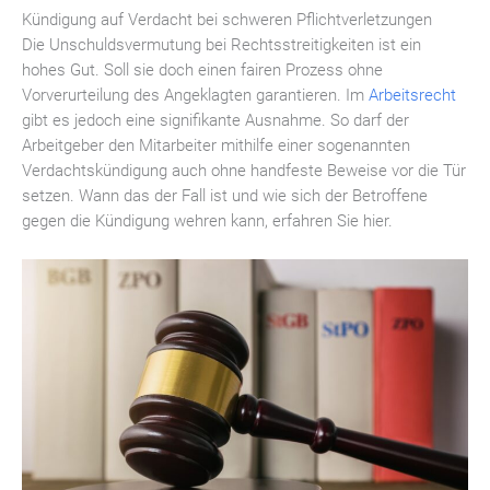
Kündigung auf Verdacht bei schweren Pflichtverletzungen
Die Unschuldsvermutung bei Rechtsstreitigkeiten ist ein
hohes Gut. Soll sie doch einen fairen Prozess ohne
Vorverurteilung des Angeklagten garantieren. Im
Arbeitsrecht
gibt es jedoch eine signifikante Ausnahme. So darf der
Arbeitgeber den Mitarbeiter mithilfe einer sogenannten
Verdachtskündigung auch ohne handfeste Beweise vor die Tür
setzen. Wann das der Fall ist und wie sich der Betroffene
gegen die Kündigung wehren kann, erfahren Sie hier.