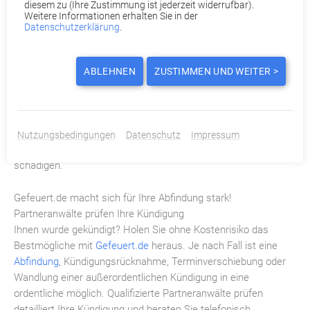
diesem zu (Ihre Zustimmung ist jederzeit widerrufbar).
Weitere Informationen erhalten Sie in der
Kommt es hart auf hart, hat der Beschäftigte das Recht, mit
Datenschutzerklärung
.
einer Kündigungsschutzklage vor Gericht zu gehen. Diese
muss innerhalb von drei Wochen eingereicht werden. Dabei
liegt die Beweislast laut Fuhlrott stets beim Unternehmen: „Der
ABLEHNEN
ZUSTIMMEN UND WEITER >
Arbeitgeber muss die objektiven Tatsachen, die den
dringenden Verdacht begründen, konkret darlegen und im
Streitfall beweisen.“ Zudem müssten die Verdachtsmomente
schwerwiegend genug sein, das Vertrauensverhältnis
Nutzungsbedingungen
Datenschutz
Impressum
zwischen Arbeitgeber und Arbeitnehmer nachhaltig zu
schädigen.
Gefeuert.de macht sich für Ihre Abfindung stark!
Partneranwälte prüfen Ihre Kündigung
Ihnen wurde gekündigt? Holen Sie ohne Kostenrisiko das
Bestmögliche mit
Gefeuert.de
heraus. Je nach Fall ist eine
Abfindung
, Kündigungsrücknahme, Terminverschiebung oder
Wandlung einer außerordentlichen Kündigung in eine
ordentliche möglich. Qualifizierte Partneranwälte prüfen
detailliert Ihre Kündigung und beraten Sie telefonisch.