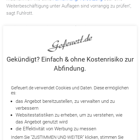
Weiterbeschäftigung unter Auflagen sind vorrangig zu prüfen“,
sagt Fuhlrott.
Darüber hinaus ist eine Verdachtskündigung an strenge
Voraussetzungen geknüpft. So müsse eine schwere
Pflichtverletzung wie „Straftaten zulasten des Arbeitgebers
oder anderer Beschäftigter“ vorliegen, so Till Bender von der
DGB Rechtsschutz GmbH in Frankfurt am Main. Außerdem
Gekündigt? Einfach & ohne Kostenrisiko zur
stehe der Arbeitgeber in der Bringschuld, den Verdacht der
Abfindung.
Pflichtverletzung mit Tatsachen und nicht bloß mit reinen
Vermutungen oder Unterstellungen zu untermauern.
Gefeuert.de verwendet Cookies und Daten. Diese ermöglichen
Verteidigungsmöglichkeiten des Arbeitnehmers
es:
In jedem Fall aber muss der Arbeitgeber dem Beschäftigten
das Angebot bereitzustellen, zu verwalten und zu
die Möglichkeit einer Stellungnahme einräumen. Für ein
verbessern
solches Gespräch, so Bender, sollte ein Betriebsratsmitglied
Websitestatistiken zu erheben, um zu verstehen, wie
oder Anwalt hinzugezogen werden. Wird der Betriebsrat nicht
das Angebot genutzt wird
ordnungsgemäß beteiligt, wäre die Kündigung allein deshalb
die Effektivität von Werbung zu messen
schon unwirksam.
Indem Sie "ZUSTIMMEN UND WEITER" klicken, stimmen Sie