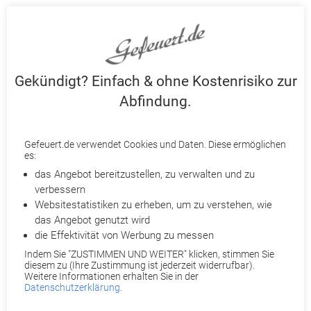
DIESEN BEITRAG TEILEN ODER BEWERTEN:
ZURÜCK
Gekündigt? Einfach & ohne Kostenrisiko zur
Abfindung.
Gefeuert.de verwendet Cookies und Daten. Diese ermöglichen
aktuelle News
es:
das Angebot bereitzustellen, zu verwalten und zu
Mikromanagement im Job: Wenn übertriebene Kontrolle
verbessern
gute Mitarbeiter vertreibt
Websitestatistiken zu erheben, um zu verstehen, wie
11.05.2026
das Angebot genutzt wird
die Effektivität von Werbung zu messen
Laut BAG-Urteil: Unwirksame Kündigung bei fehlender
Indem Sie "ZUSTIMMEN UND WEITER" klicken, stimmen Sie
Massenentlassungsanzeige durch den Arbeitgeber
diesem zu (Ihre Zustimmung ist jederzeit widerrufbar).
Weitere Informationen erhalten Sie in der
04.05.2026
Datenschutzerklärung
.