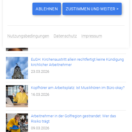
1000-Euro-Entlastungsprämie: Zwischen Hoffnung und
Wirklichkeit
ABLEHNEN
ZUSTIMMEN UND WEITER >
20.04.2026
Freistellung nach Kündigung: Dienstwagen nur mit
Nutzungsbedingungen
Datenschutz
Impressum
wirksamer Grundlage entziehbar
13.04.2026
EuGH: Kirchenaustritt allein rechtfertigt keine Kündigung
kirchlicher Arbeitnehmer
23.03.2026
Kopfhörer am Arbeitsplatz: Ist Musikhören im Büro okay?
16.03.2026
Arbeitnehmer in der Golfregion gestrandet: Wer das
Risiko trägt
09.03.2026