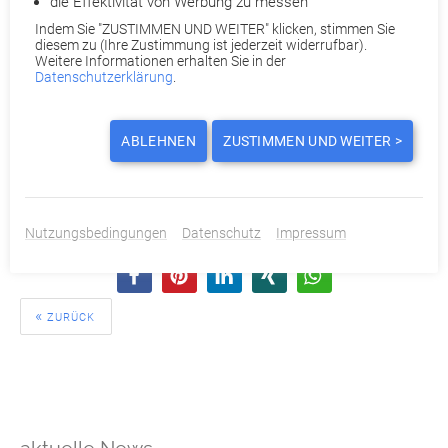
entstehen dabei keine Anwalts- und Verfahrenskosten. Denn
die Effektivität von Werbung zu messen
diese werden entweder von uns oder Ihrer
Indem Sie "ZUSTIMMEN UND WEITER" klicken, stimmen Sie
diesem zu (Ihre Zustimmung ist jederzeit widerrufbar).
Rechtsschutzversicherung übernommen. Eine Provision für
Weitere Informationen erhalten Sie in der
Nichtrechtsschutzversicherte fällt nur im Erfolgsfall an. Sind
Datenschutzerklärung
.
Sie rechtsschutzversichert? Dann übernehmen wir zusätzlich
Ihre Selbstbeteiligung.
ABLEHNEN
ZUSTIMMEN UND WEITER >
Quelle:
wbs.legal
Nutzungsbedingungen
Datenschutz
Impressum
DIESEN BEITRAG TEILEN ODER BEWERTEN:
ZURÜCK