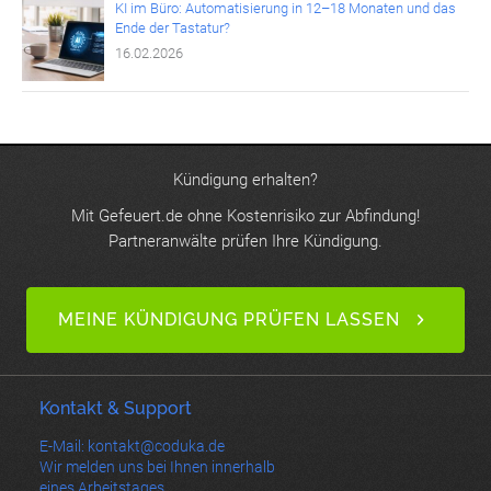
KI im Büro: Automatisierung in 12–18 Monaten und das
Ende der Tastatur?
16.02.2026
Kündigung erhalten?
Mit Gefeuert.de ohne Kostenrisiko zur Abfindung!
Partneranwälte prüfen Ihre Kündigung.
MEINE KÜNDIGUNG PRÜFEN LASSEN
Kontakt & Support
E-Mail: kontakt@coduka.de
Wir melden uns bei Ihnen innerhalb
eines Arbeitstages.