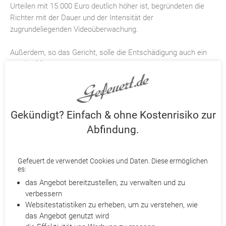
Urteilen mit 15.000 Euro deutlich höher ist, begründeten die
Richter mit der Dauer und der Intensität der
zugrundeliegenden Videoüberwachung.
Außerdem, so das Gericht, solle die Entschädigung auch ein
Weckruf für andere Arbeitgeber sein. Getreu dem Motto: Wer
die Rechte seiner Mitarbeiter in Sachen Datenschutz nicht
respektiert, muss mit entsprechenden Sanktionen rechnen.
Gefeuert.de macht sich für Ihre Abfindung stark!
Gekündigt? Einfach & ohne Kostenrisiko zur
Partneranwälte prüfen Ihre Kündigung
Abfindung.
Ihnen wurde gekündigt? Holen Sie ohne Kostenrisiko das
Bestmögliche mit
Gefeuert.de
heraus. Je nach Fall ist eine
Abfindung
, Kündigungsrücknahme, Terminverschiebung oder
Gefeuert.de verwendet Cookies und Daten. Diese ermöglichen
Wandlung einer außerordentlichen
Kündigung
in eine
es:
ordentliche möglich. Qualifizierte Partneranwälte prüfen
das Angebot bereitzustellen, zu verwalten und zu
detailliert Ihre Kündigung und beraten Sie telefonisch.
verbessern
Websitestatistiken zu erheben, um zu verstehen, wie
Reichen Sie dazu Ihre Kündigung bei Gefeuert.de ein. Für Sie
das Angebot genutzt wird