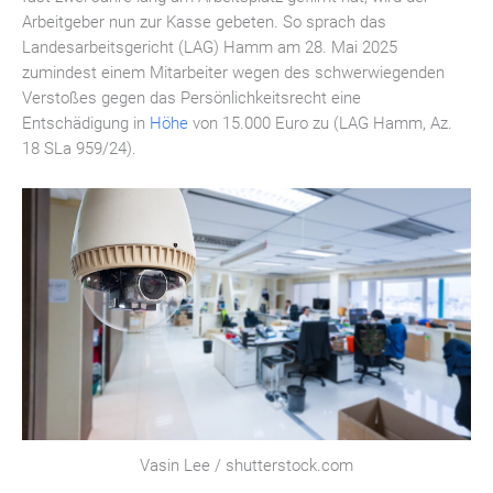
Arbeitgeber nun zur Kasse gebeten. So sprach das
Landesarbeitsgericht (LAG) Hamm am 28. Mai 2025
zumindest einem Mitarbeiter wegen des schwerwiegenden
Verstoßes gegen das Persönlichkeitsrecht eine
Entschädigung in
Höhe
von 15.000 Euro zu (LAG Hamm, Az.
18 SLa 959/24).
Vasin Lee / shutterstock.com