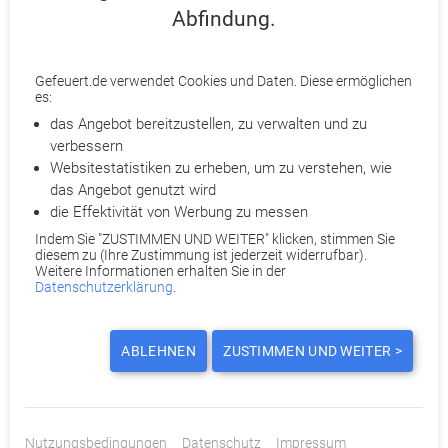
Mikromanagement im Job: Wenn übertriebene Kontrolle
Abfindung.
gute Mitarbeiter vertreibt
11.05.2026
Gefeuert.de verwendet Cookies und Daten. Diese ermöglichen
es:
Laut BAG-Urteil: Unwirksame Kündigung bei fehlender
das Angebot bereitzustellen, zu verwalten und zu
Massenentlassungsanzeige durch den Arbeitgeber
verbessern
04.05.2026
Websitestatistiken zu erheben, um zu verstehen, wie
das Angebot genutzt wird
1000-Euro-Entlastungsprämie: Zwischen Hoffnung und
die Effektivität von Werbung zu messen
Wirklichkeit
Indem Sie "ZUSTIMMEN UND WEITER" klicken, stimmen Sie
20.04.2026
diesem zu (Ihre Zustimmung ist jederzeit widerrufbar).
Weitere Informationen erhalten Sie in der
Datenschutzerklärung
.
Freistellung nach Kündigung: Dienstwagen nur mit
wirksamer Grundlage entziehbar
13.04.2026
ABLEHNEN
ZUSTIMMEN UND WEITER >
EuGH: Kirchenaustritt allein rechtfertigt keine Kündigung
kirchlicher Arbeitnehmer
23.03.2026
Nutzungsbedingungen
Datenschutz
Impressum