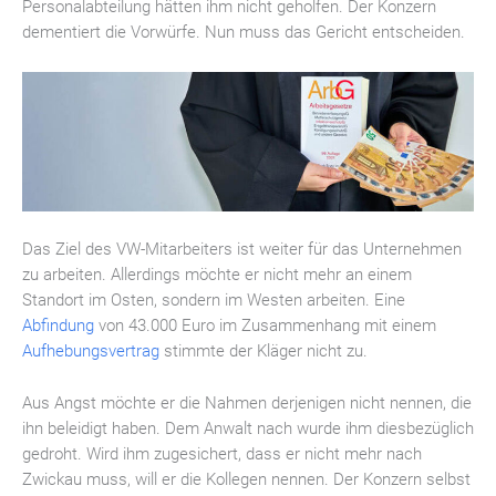
Personalabteilung hätten ihm nicht geholfen. Der Konzern
dementiert die Vorwürfe. Nun muss das Gericht entscheiden.
Das Ziel des VW-Mitarbeiters ist weiter für das Unternehmen
zu arbeiten. Allerdings möchte er nicht mehr an einem
Standort im Osten, sondern im Westen arbeiten. Eine
Abfindung
von 43.000 Euro im Zusammenhang mit einem
Aufhebungsvertrag
stimmte der Kläger nicht zu.
Aus Angst möchte er die Nahmen derjenigen nicht nennen, die
ihn beleidigt haben. Dem Anwalt nach wurde ihm diesbezüglich
gedroht. Wird ihm zugesichert, dass er nicht mehr nach
Zwickau muss, will er die Kollegen nennen. Der Konzern selbst