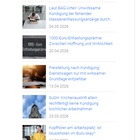
Laut BAG-Urteil: Unwirksame
Kündigung bei fehlender
Massenentlassungsanzeige durch
den Arbeitgeber
04.05.2026
1000-Euro-Entlastungsprämie:
Zwischen Hoffnung und Wirklichkeit
20.04.2026
Freistellung nach Kündigung:
Dienstwagen nur mit wirksamer
Grundlage entziehbar
13.04.2026
EuGH: Kirchenaustritt allein
rechtfertigt keine Kündigung
kirchlicher Arbeitnehmer
23.03.2026
Kopfhörer am Arbeitsplatz: Ist
Musikhören im Büro okay?