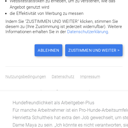
Websitestatistiken zu erheben, um zu verstehen, wie das
In zahlreichen Unternehmen ist man längst auf den Hun
Angebot genutzt wird
die Effektivität von Werbung zu messen
EduTecs aus Fulda. Dessen Geschäftsführer Senouci Alla
Straßenhund als „echten Ruhepol“ für die Kollegen und Kund
Indem Sie "ZUSTIMMEN UND WEITER" klicken, stimmen Sie
diesem zu (Ihre Zustimmung ist jederzeit widerrufbar). Weitere
zwingt mich der Hund zu Bewegung an der frischen Luft. Da
Informationen erhalten Sie in der
Datenschutzerklärung
.
Hunde als natürliches Anti-Depressivum
ABLEHNEN
ZUSTIMMEN UND WEITER >
Die ebenfalls in Hessen angesiedelte Werbeagentur „Schö
Darunter ein Dackel, ein Dalmatiner, ein Chihuahua, ein Go
Geschäftsführer Nicholas Bredel, wirken beruhigend auf di
Ausschüttung von Entspannungshormonen auslöse und zug
Nutzungsbedingungen
Datenschutz
Impressum
Diskussionen merken die Hunde die Spannung und stupsen 
einen der entspannungsfördernden Aspekte von Hunden i
Hundefreundlichkeit als Arbeitgeber-Plus
Für manche Arbeitnehmer ist ein Pro-Hunde-Arbeitsumfeld
Henrietta Schultheis hat extra den Job gewechselt, um st
Dame Maya zu sein. „Ich könnte es nicht verantworten, si