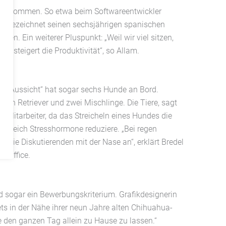
d gekommen. So etwa beim Softwareentwickler
m bezeichnet seinen sechsjährigen spanischen
en. Ein weiterer Pluspunkt: „Weil wir viel sitzen,
s steigert die Produktivität“, so Allam.
ne Aussicht“ hat sogar sechs Hunde an Bord.
lden Retriever und zwei Mischlinge. Die Tiere, sagt
e Mitarbeiter, da das Streicheln eines Hundes die
leich Stresshormone reduziere. „Bei regen
die Diskutierenden mit der Nase an“, erklärt Bredel
m Office.
 sogar ein Bewerbungskriterium. Grafikdesignerin
ets in der Nähe ihrer neun Jahre alten Chihuahua-
e den ganzen Tag allein zu Hause zu lassen.“