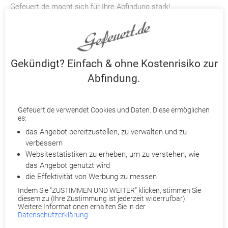
Gefeuert.de macht sich für Ihre Abfindung stark!
Partneranwälte prüfen Ihre Kündigung
Ihnen wurde gekündigt? Holen Sie ohne Kostenrisiko das
Bestmögliche mit
Gefeuert.de
heraus. Je nach Fall ist eine
Abfindung
, Kündigungsrücknahme, Terminverschiebung oder
Gekündigt? Einfach & ohne Kostenrisiko zur
Wandlung einer außerordentlichen Kündigung in eine
ordentliche möglich. Qualifizierte Partneranwälte prüfen
Abfindung.
detailliert Ihre Kündigung und beraten Sie telefonisch.
Gefeuert.de verwendet Cookies und Daten. Diese ermöglichen
Reichen Sie dazu Ihre Kündigung bei Gefeuert.de ein. Für Sie
es:
entstehen dabei keine Anwalts- und Verfahrenskosten. Denn
das Angebot bereitzustellen, zu verwalten und zu
diese werden entweder von uns oder Ihrer
verbessern
Rechtsschutzversicherung übernommen. Eine Provision für
Websitestatistiken zu erheben, um zu verstehen, wie
Nichtrechtsschutzversicherte fällt nur im Erfolgsfall an. Sind
das Angebot genutzt wird
Sie rechtsschutzversichert? Dann übernehmen wir zusätzlich
die Effektivität von Werbung zu messen
Ihre Selbstbeteiligung.
Indem Sie "ZUSTIMMEN UND WEITER" klicken, stimmen Sie
diesem zu (Ihre Zustimmung ist jederzeit widerrufbar).
Quelle:
n-tv.de
Weitere Informationen erhalten Sie in der
Datenschutzerklärung
.