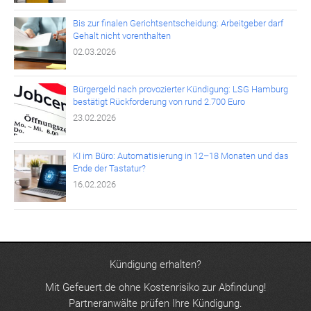
Bis zur finalen Gerichtsentscheidung: Arbeitgeber darf
Gehalt nicht vorenthalten
02.03.2026
Bürgergeld nach provozierter Kündigung: LSG Hamburg
bestätigt Rückforderung von rund 2.700 Euro
23.02.2026
KI im Büro: Automatisierung in 12–18 Monaten und das
Ende der Tastatur?
16.02.2026
Kündigung erhalten?
Mit Gefeuert.de ohne Kostenrisiko zur Abfindung!
Partneranwälte prüfen Ihre Kündigung.