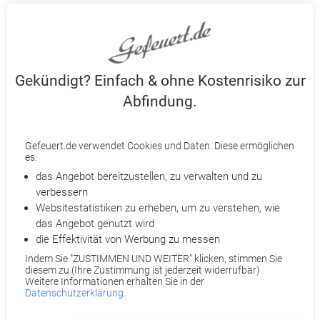
Partneranwälte prüfen Ihre Kündigung
Ihnen wurde gekündigt? Holen Sie ohne Kostenrisiko das
Bestmögliche mit
Gefeuert.de
heraus. Je nach Fall ist eine
Abfindung
, Kündigungsrücknahme, Terminverschiebung oder
Wandlung einer außerordentlichen Kündigung in eine
Gekündigt? Einfach & ohne Kostenrisiko zur
ordentliche möglich. Qualifizierte Partneranwälte prüfen
Abfindung.
detailliert Ihre Kündigung und beraten Sie telefonisch.
Reichen Sie dazu Ihre Kündigung bei Gefeuert.de ein. Für Sie
Gefeuert.de verwendet Cookies und Daten. Diese ermöglichen
entstehen dabei keine Anwalts- und Verfahrenskosten. Denn
es:
diese werden entweder von uns oder Ihrer
das Angebot bereitzustellen, zu verwalten und zu
Rechtsschutzversicherung übernommen. Eine Provision für
verbessern
Nichtrechtsschutzversicherte fällt nur im Erfolgsfall an. Sind
Websitestatistiken zu erheben, um zu verstehen, wie
Sie rechtsschutzversichert? Dann übernehmen wir zusätzlich
das Angebot genutzt wird
Ihre Selbstbeteiligung.
die Effektivität von Werbung zu messen
Indem Sie "ZUSTIMMEN UND WEITER" klicken, stimmen Sie
diesem zu (Ihre Zustimmung ist jederzeit widerrufbar).
Quellen:
personalwirtschaft.de
,
bundesarbeitsgericht.de
Weitere Informationen erhalten Sie in der
Datenschutzerklärung
.