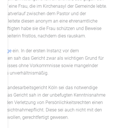
 auf eine Frau, die im Kirchenasyl der Gemeinde lebte.
en Chatverlauf zwischen dem Pastor und der
k und leitete diesen anonym an eine ehrenamtliche
chäftigten habe sie die Frau schützen und Beweise
tarbeiterin fristlos, nachdem dies rauskam.
klage
ein. In der ersten Instanz vor dem
rhalten sah das Gericht zwar als wichtigen Grund für
rhältnisses ohne Vorkommnisse sowie mangelnder
g als unverhältnismäßig.
dem Landesarbeitsgericht Köln sei das notwendige
den. Das Gericht sah in der unbefugten Kenntnisnahme
enden Verletzung von Persönlichkeitsrechten einen
ücksichtnahmepflicht. Diese sei auch nicht mit den
zu wollen, gerechtfertigt gewesen.