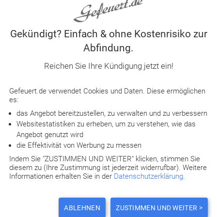
Pastor gerichtet war. Dabei ging es um sexuelle Übergriffe
Im Anhang einer privaten E-Mail fand die Beschäftigte d
Gekündigt? Einfach & ohne Kostenrisiko zur
betroffenen Frau. Diesen kopierte sie auf einen USB-Stic
Abfindung.
Mitarbeiterin der Gemeinde weiter. Nach Angaben der Bes
sicherstellen wollen. Die Kirchengemeinde kündigte die Mi
Reichen Sie Ihre Kündigung jetzt ein!
Daraufhin reichte die Beschäftigte eine
Kündigungsschutz
Gefeuert.de verwendet Cookies und Daten. Diese ermöglichen
Arbeitsgericht Aachen war diese auch erfolgreich. Das Ve
es:
eine Kündigung an, aber aufgrund des langen Arbeitsve
das Angebot bereitzustellen, zu verwalten und zu verbessern
Wiederholungsgefahr beurteilte das Gericht die Kündigun
Websitestatistiken zu erheben, um zu verstehen, wie das
Angebot genutzt wird
die Effektivität von Werbung zu messen
Die Gemeinde legte Berufung ein und hatte Erfolg. Laut 
Indem Sie "ZUSTIMMEN UND WEITER" klicken, stimmen Sie
Vertrauensverhältnis als unwiederbringlich zerstört wor
diesem zu (Ihre Zustimmung ist jederzeit widerrufbar). Weitere
und Weitergabe fremder Daten wegen der damit einhergeh
Informationen erhalten Sie in der
Datenschutzerklärung
.
schwerwiegenden Verstoß gegen die arbeitsvertragliche R
Beweggründen, die im Kirchenasyl lebende Frau schützen 
ABLEHNEN
ZUSTIMMEN UND WEITER >