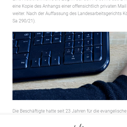
eine Kopie des Anhangs einer offensichtlich privaten Mail
weiter. Nach der Auffassung des Landesarbeitsgerichts Köl
Sa 290/21).
Die Beschäftigte hatte seit 23 Jahren für die evangelisch
Zugriff auf den Computer des Pastors hatte sie, um Buc
jedoch auch eine E-Mail zur Kenntnis, die Informationen ü