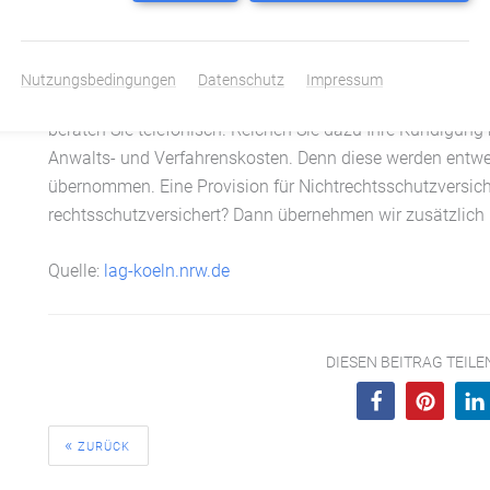
Gefeuert.de macht sich für Ihre Abfindung stark!
Partneranwälte prüfen Ihre Kündigung
Sie haben eine Kündigung bekommen und möchten nun 
Nutzungsbedingungen
Datenschutz
Impressum
Gefeuert.de
geht das jetzt ohne Kostenrisiko! Qualifiziert
beraten Sie telefonisch. Reichen Sie dazu Ihre Kündigung b
Anwalts- und Verfahrenskosten. Denn diese werden entwe
übernommen. Eine Provision für Nichtrechtsschutzversichert
rechtsschutzversichert? Dann übernehmen wir zusätzlich I
Quelle:
lag-koeln.nrw.de
DIESEN BEITRAG TEIL
ZURÜCK