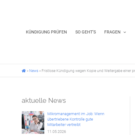
Zum
Inhalt
springen
KÜNDIGUNG PRÜFEN
SO GEHT’S
FRAGEN
»
News
»
Fristlose Kündigung wegen Kopie und Weitergabe einer pr
aktuelle News
Mikromanagement im Job: Wenn
übertriebene Kontrolle gute
Mitarbeiter vertreibt
11.05.2026