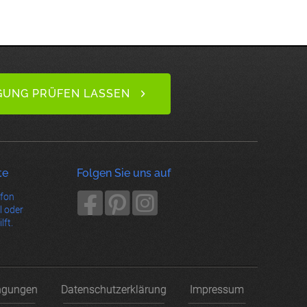
GUNG PRÜFEN LASSEN
te
Folgen Sie uns auf
efon
l oder
lft.
ngungen
Datenschutzerklärung
Impressum