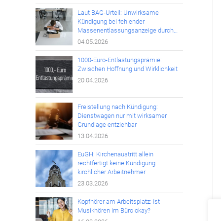
Laut BAG-Urteil: Unwirksame
Kündigung bei fehlender
Massenentlassungsanzeige durch
den Arbeitgeber
04.05.2026
1000-Euro-Entlastungsprämie:
Zwischen Hoffnung und Wirklichkeit
20.04.2026
Freistellung nach Kündigung:
Dienstwagen nur mit wirksamer
Grundlage entziehbar
13.04.2026
EuGH: Kirchenaustritt allein
rechtfertigt keine Kündigung
kirchlicher Arbeitnehmer
23.03.2026
Kopfhörer am Arbeitsplatz: Ist
Musikhören im Büro okay?