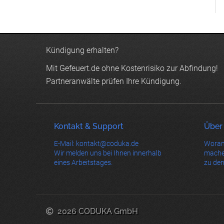
Kündigung erhalten?
Mit Gefeuert.de ohne Kostenrisiko zur Abfindung!
Partneranwälte prüfen Ihre Kündigung.
Kontakt & Support
Über
E-Mail: kontakt@coduka.de
Woran
Wir melden uns bei Ihnen innerhalb
mache
eines Arbeitstages.
zu den
2026 CODUKA GmbH