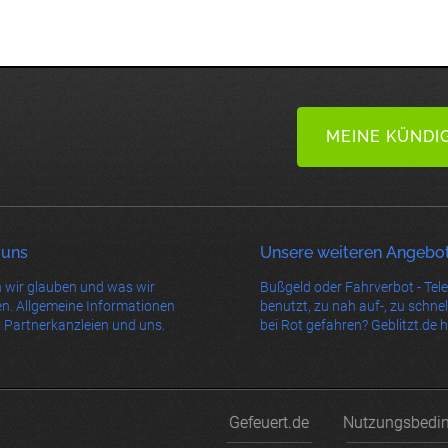
MEINE KÜNDI
 uns
Unsere weiteren Angebo
 wir glauben und was wir
Bußgeld oder Fahrverbot - Tel
n. Allgemeine Informationen
benutzt, zu nah auf-, zu schnel
 Partnerkanzleien und uns.
bei Rot gefahren? Geblitzt.de hi
Gefeuert.de
Nutzungsbedi