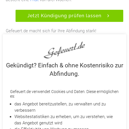
Jetzt Kündigung prüfen lassen
Gefeuert.de macht sich für Ihre Abfindung stark!
Partneranwälte prüfen Ihre Kündigung
Ihnen wurde gekündigt? Holen Sie ohne Kostenrisiko das
Bestmögliche mit
Gefeuert.de
heraus. Je nach Fall ist eine
Abfindung, Kündigungsrücknahme, Terminverschiebung oder
Wandlung einer außerordentlichen Kündigung in eine
Gekündigt? Einfach & ohne Kostenrisiko zur
ordentliche möglich. Qualifizierte Partneranwälte prüfen
Abfindung.
detailliert Ihre Kündigung und beraten Sie telefonisch. Reichen
Sie dazu Ihre Kündigung bei Gefeuert.de ein. Für Sie entstehen
dabei keine Anwalts- und Verfahrenskosten. Denn diese
Gefeuert.de verwendet Cookies und Daten. Diese ermöglichen
es:
werden entweder von uns oder Ihrer
Rechtsschutzversicherung übernommen. Eine Provision für
das Angebot bereitzustellen, zu verwalten und zu
verbessern
Nichtrechtsschutzversicherte fällt nur im Erfolgsfall an. Sind
Websitestatistiken zu erheben, um zu verstehen, wie
Sie rechtsschutzversichert? Dann übernehmen wir zusätzlich
das Angebot genutzt wird
Ihre Selbstbeteiligung.