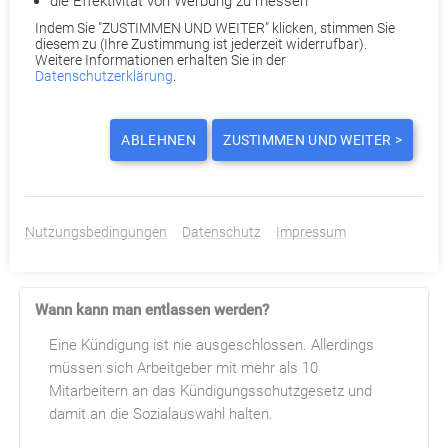
die Effektivität von Werbung zu messen
Häufige Fragen
Indem Sie "ZUSTIMMEN UND WEITER" klicken, stimmen Sie
diesem zu (Ihre Zustimmung ist jederzeit widerrufbar).
Weitere Informationen erhalten Sie in der
Datenschutzerklärung
.
Was bedeutet Entlassen?
Bei einer Entlassung wird einem erlaubt, etwas zu
ABLEHNEN
ZUSTIMMEN UND WEITER >
verlassen. So kann beispielsweise ein Arbeitgeber
seinen Arbeitnehmer von seiner Arbeit und somit
seinen Verpflichtungen entlassen. Der Arbeitgeber
kündigt also dem Arbeitnehmer.
Nutzungsbedingungen
Datenschutz
Impressum
Wann kann man entlassen werden?
Eine Kündigung ist nie ausgeschlossen. Allerdings
müssen sich Arbeitgeber mit mehr als 10
Mitarbeitern an das Kündigungsschutzgesetz und
damit an die Sozialauswahl halten.