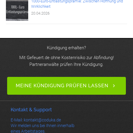
1000-Euro-Entlastungsprämie: Zwischen Hoffnung und
Wirklichkeit
20.04.2026
Kündigung erhalten?
Mit Gefeuert.de ohne Kostenrisiko zur Abfindung!
Partneranwälte prüfen Ihre Kündigung.
MEINE KÜNDIGUNG PRÜFEN LASSEN
Kontakt & Support
E-Mail: kontakt@coduka.de
Wir melden uns bei Ihnen innerhalb
eines Arbeitstages.