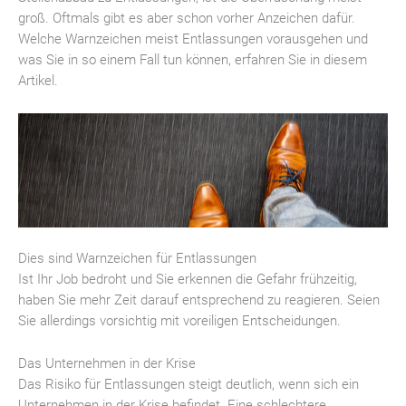
groß. Oftmals gibt es aber schon vorher Anzeichen dafür.
Welche Warnzeichen meist Entlassungen vorausgehen und
was Sie in so einem Fall tun können, erfahren Sie in diesem
Artikel.
Dies sind Warnzeichen für Entlassungen
Ist Ihr Job bedroht und Sie erkennen die Gefahr frühzeitig,
haben Sie mehr Zeit darauf entsprechend zu reagieren. Seien
Sie allerdings vorsichtig mit voreiligen Entscheidungen.
Das Unternehmen in der Krise
Das Risiko für Entlassungen steigt deutlich, wenn sich ein
Unternehmen in der Krise befindet. Eine schlechtere