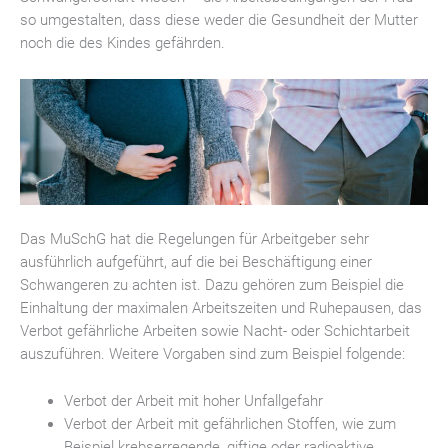
so umgestalten, dass diese weder die Gesundheit der Mutter
noch die des Kindes gefährden.
Das MuSchG hat die Regelungen für Arbeitgeber sehr
ausführlich aufgeführt, auf die bei Beschäftigung einer
Schwangeren zu achten ist. Dazu gehören zum Beispiel die
Einhaltung der maximalen Arbeitszeiten und Ruhepausen, das
Verbot gefährliche Arbeiten sowie Nacht- oder Schichtarbeit
auszuführen. Weitere Vorgaben sind zum Beispiel folgende:
Verbot der Arbeit mit hoher Unfallgefahr
Verbot der Arbeit mit gefährlichen Stoffen, wie zum
Beispiel krebserregende, giftige oder radioaktive