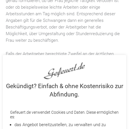
genau formulieren, ob der Frau jegliche Tätigkeit verboten ist
oder ob beispielsweise leichte Arbeiten oder einige
Arbeitsstunden am Tag möglich sind. Entsprechend dieser
Angaben gilt für die Schwangere dann ein generelles
Beschäftigungsverbot, oder der Arbeitgeber hat die
Möglichkeit, über Umgestaltung oder Stundenreduzierung die
Frau weiter zu beschäftigen.
Falls der Arbeitgeber berechtigte Zweifel an der ärztlichen
Einschätzung hat, kann er eine Nachuntersuchung verlangen.
Allerdings bestimmt die Schwangere selbst, welcher Arzt
diese vornimmt. Die Kosten dafür muss der Arbeitgeber
tragen.
Gekündigt? Einfach & ohne Kostenrisiko zur
Abfindung.
Ein ärztliches Beschäftigungsverbot kann auch noch nach der
Entbindung ausgesprochen werden, wenn der Arzt die
Leistungsfähigkeit der Frau entsprechend einschätzt. Der
Gefeuert.de verwendet Cookies und Daten. Diese ermöglichen
ausstellende Arzt muss aber im Attest angeben, für wie lange
es:
das Verbot gilt – vor wie auch nach der Entbindung. Ein
das Angebot bereitzustellen, zu verwalten und zu
ärztliches Beschäftigungsverbot ist im Übrigen keine