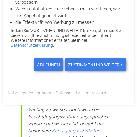
verbessern
Krankschreibung. Diese kann in jeder Schwangerschaft völlig
Websitestatistiken zu erheben, um zu verstehen, wie
unabhängig von Beschäftigungsverbot und gesetzlichen
das Angebot genutzt wird
Regelungen bei Erkrankung ausgestellt werden.
die Effektivität von Werbung zu messen
Indem Sie "ZUSTIMMEN UND WEITER" klicken, stimmen Sie
Während eines Beschäftigungsverbots erhält die betroffene
diesem zu (Ihre Zustimmung ist jederzeit widerrufbar).
Arbeitnehmerin den sogenannten Mutterschaftslohn, der in
Weitere Informationen erhalten Sie in der
Datenschutzerklärung
.
der Regel dem Gehaltsdurchschnitt der letzten drei Monate
entspricht. Das heißt, eine werdende Mutter darf keinerlei
negative Auswirkungen auf ihr Gehalt erwarten, weil ihre oder
ABLEHNEN
ZUSTIMMEN UND WEITER >
die Gesundheit des Kindes gefährdet sein können. Auch wenn
ein Beschäftigungsverbot nur teilweise gilt, hat die Frau
Anspruch
auf die volle
Höhe
ihres Gehalts und darf nicht auf
ein
Teilzeit
-Gehalt heruntergestuft werden.
Nutzungsbedingungen
Datenschutz
Impressum
Wichtig zu wissen: auch wenn ein
Beschäftigungsverbot ausgesprochen
wurde, egal welcher Art, besteht der
besondere
Kündigungsschutz für