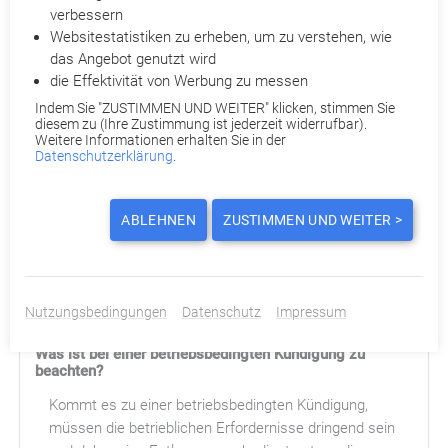
Welche Kündigungsfrist gilt bei betriebsbedingter
verbessern
Kündigung?
Websitestatistiken zu erheben, um zu verstehen, wie
Es gelten die gesetzlichen Kündigungsfristen, wenn
das Angebot genutzt wird
im Arbeits- oder Tarifvertrag keine anderen Fristen
die Effektivität von Werbung zu messen
festgehalten sind. Grundsätzlich beträgt die
Indem Sie "ZUSTIMMEN UND WEITER" klicken, stimmen Sie
gesetzliche
Kündigungsfrist
vier Wochen zum 15.
diesem zu (Ihre Zustimmung ist jederzeit widerrufbar).
Weitere Informationen erhalten Sie in der
eines Monats oder zum Monatsende. Dies gilt für
Datenschutzerklärung
.
Mitarbeiter, die länger als sechs Monate angestellt
sind. Bei den Fristen für eine Kündigung seitens des
Arbeitgebers wird die Dauer der Beschäftigung
ABLEHNEN
ZUSTIMMEN UND WEITER >
berücksichtigt. Je länger der Betroffene angestellt ist,
desto länger ist die Kündigungsfrist.
Nutzungsbedingungen
Datenschutz
Impressum
Was ist bei einer betriebsbedingten Kündigung zu
beachten?
Kommt es zu einer betriebsbedingten Kündigung,
müssen die betrieblichen Erfordernisse dringend sein