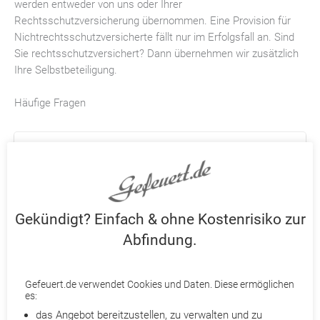
werden entweder von uns oder Ihrer
Rechtsschutzversicherung übernommen. Eine Provision für
Nichtrechtsschutzversicherte fällt nur im Erfolgsfall an. Sind
Sie rechtsschutzversichert? Dann übernehmen wir zusätzlich
Ihre Selbstbeteiligung.
Häufige Fragen
Welche Abfindung gilt bei betriebsbedingter Kündigung?
Die
Höhe
Ihrer möglichen Abfindung können Sie mit
einer Faustformel berechnen. Diese basiert auf § 1a
des Kündigungsschutzgesetzes (KSchG). Alles, was
Gekündigt? Einfach & ohne Kostenrisiko zur
Sie für die Berechnung benötigen, ist Ihr letztes
Abfindung.
Brutto-Monatsgehalt und die Beschäftigungsdauer in
Jahren.
Gefeuert.de verwendet Cookies und Daten. Diese ermöglichen
es:
das Angebot bereitzustellen, zu verwalten und zu