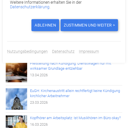
Weitere Informationen erhalten Sie in der
Datenschutzerklärung
.
Laut BAG-Urteil: Unwirksame Kündigung bei fehlender
Massenentlassungsanzeige durch den Arbeitgeber
04.05.2026
ABLEHNEN
ZUSTIMMEN UND WEITER >
1000-Euro-Entlastungsprämie: Zwischen Hoffnung und
Wirklichkeit
20.04.2026
Nutzungsbedingungen
Datenschutz
Impressum
Freistellung nach Kündigung: Dienstwagen nur mit
wirksamer Grundlage entziehbar
13.04.2026
EuGH: Kirchenaustritt allein rechtfertigt keine Kündigung
kirchlicher Arbeitnehmer
23.03.2026
Kopfhörer am Arbeitsplatz: Ist Musikhören im Büro okay?
16.03.2026