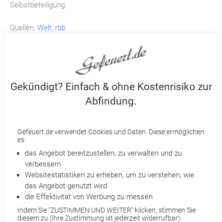
Selbstbeteiligung.
Quellen:
Welt
,
rbb
DIESEN BEITRAG TEILEN ODER BEWERTEN:
Gekündigt? Einfach & ohne Kostenrisiko zur
Abfindung.
ZURÜCK
Gefeuert.de verwendet Cookies und Daten. Diese ermöglichen
es:
das Angebot bereitzustellen, zu verwalten und zu
verbessern
aktuelle News
Websitestatistiken zu erheben, um zu verstehen, wie
das Angebot genutzt wird
Mikromanagement im Job: Wenn übertriebene Kontrolle
die Effektivität von Werbung zu messen
gute Mitarbeiter vertreibt
Indem Sie "ZUSTIMMEN UND WEITER" klicken, stimmen Sie
11.05.2026
diesem zu (Ihre Zustimmung ist jederzeit widerrufbar).