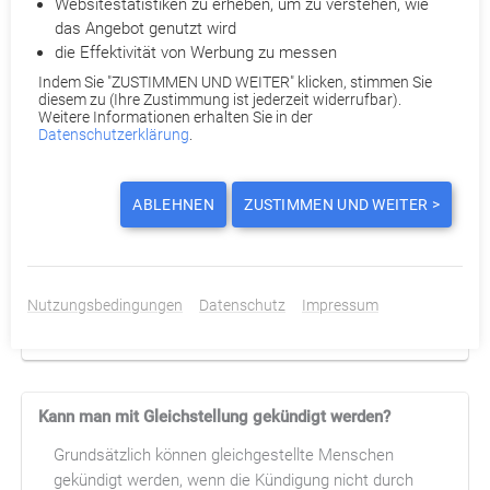
Websitestatistiken zu erheben, um zu verstehen, wie
per se unkündbar sind. Allerdings muss der
das Angebot genutzt wird
Arbeitgeber ein besonderes Verfahren einhalten und
die Effektivität von Werbung zu messen
die Zustimmung des Integrationsamtes einholen.
Indem Sie "ZUSTIMMEN UND WEITER" klicken, stimmen Sie
diesem zu (Ihre Zustimmung ist jederzeit widerrufbar).
Weitere Informationen erhalten Sie in der
Datenschutzerklärung
.
Welchen Kündigungsschutz haben Gleichgestellte?
ABLEHNEN
ZUSTIMMEN UND WEITER >
Schwerbehinderte Menschen mit einem GdB 50 oder
ihnen gleichgestellte sind durch das
Sozialgesetzbuch IX besonders geschützt. In der
Regel muss das Integrationsamt einer Kündigung
Nutzungsbedingungen
Datenschutz
Impressum
vorab zustimmen.
Kann man mit Gleichstellung gekündigt werden?
Grundsätzlich können gleichgestellte Menschen
gekündigt werden, wenn die Kündigung nicht durch