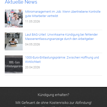
Aktuelle News
Mikromanagement im Job: Wenn übertriebene Kontrolle
gute Mitarbeiter vertreibt
11.05.2026
Laut BAG-Urteil: Unwirksame Kündigung bei fehlender
Massenentlassungsanzeige durch den Arbeitgeber
04.05.2026
1000-Euro-Entlastungsprämie: Zwischen Hoffnung und
Wirklichkeit
20.04.2026
Kündigung erhalten?
Mit Gefeuert.de ohne Kostenrisiko zur Abfindung!