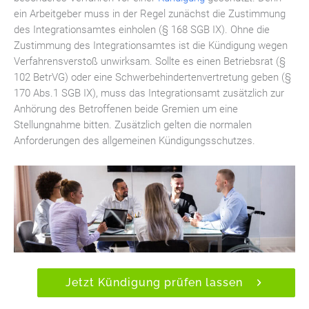
ein Arbeitgeber muss in der Regel zunächst die Zustimmung
des Integrationsamtes einholen (§ 168 SGB IX). Ohne die
Zustimmung des Integrationsamtes ist die Kündigung wegen
Verfahrensverstoß unwirksam. Sollte es einen Betriebsrat (§
102 BetrVG) oder eine Schwerbehindertenvertretung geben (§
170 Abs.1 SGB IX), muss das Integrationsamt zusätzlich zur
Anhörung des Betroffenen beide Gremien um eine
Stellungnahme bitten. Zusätzlich gelten die normalen
Anforderungen des allgemeinen Kündigungsschutzes.
Jetzt Kündigung prüfen lassen