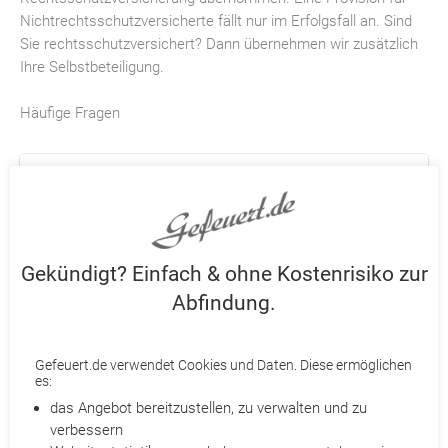
Nichtrechtsschutzversicherte fällt nur im Erfolgsfall an. Sind
Sie rechtsschutzversichert? Dann übernehmen wir zusätzlich
Ihre Selbstbeteiligung.
Häufige Fragen
Haben Schwerbehinderte besonderen
Kündigungsschutz?
Ja, Menschen mit einer Schwerbehinderung sind
durch das Sozialgesetzbuch IX besonders geschützt.
Gekündigt? Einfach & ohne Kostenrisiko zur
In der Regel muss das Integrationsamt erst einer
Kündigung zustimmen.
Abfindung.
Gefeuert.de verwendet Cookies und Daten. Diese ermöglichen
es:
Wann können Schwerbehinderte gekündigt werden?
das Angebot bereitzustellen, zu verwalten und zu
Schwerbehinderte genießen einen besonderen
verbessern
Kündigungsschutz. Das bedeutet aber nicht, dass sie