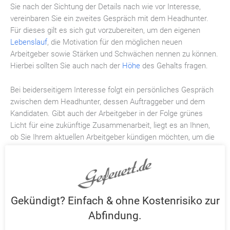
Sie nach der Sichtung der Details nach wie vor Interesse,
vereinbaren Sie ein zweites Gespräch mit dem Headhunter.
Für dieses gilt es sich gut vorzubereiten, um den eigenen
Lebenslauf
, die Motivation für den möglichen neuen
Arbeitgeber sowie Stärken und Schwächen nennen zu können.
Hierbei sollten Sie auch nach der
Höhe
des Gehalts fragen.
Bei beiderseitigem Interesse folgt ein persönliches Gespräch
zwischen dem Headhunter, dessen Auftraggeber und dem
Kandidaten. Gibt auch der Arbeitgeber in der Folge grünes
Licht für eine zukünftige Zusammenarbeit, liegt es an Ihnen,
ob Sie Ihrem aktuellen Arbeitgeber kündigen möchten, um die
neue Herausforderung anzunehmen. Je nach individuellen
Bedürfnissen können unterschiedliche Aspekte wie die
inhaltliche Herausforderung der Tätigkeit, das Gehalt, die
Länge des Arbeitsweges und die Arbeitszeiten eine wichtige
Rolle dabei spielen, ob das Jobangebot reizvoll genug für einen
Gekündigt? Einfach & ohne Kostenrisiko zur
Arbeitgeberwechsel ist.
Abfindung.