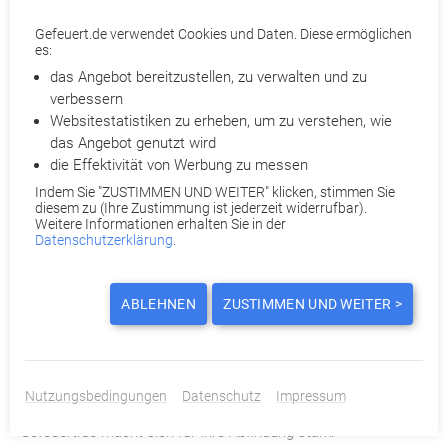
Bekannte Personalvermittlungen
Headhunter können als Selbstständige solo agieren – dann
Gefeuert.de verwendet Cookies und Daten. Diese ermöglichen
aber häufig mit einer branchenspezifischen Ausrichtung –
es:
oder Teil des Teams einer Personalvermittlung sein. Diese
das Angebot bereitzustellen, zu verwalten und zu
wiederum vermitteln neben Fach- und Führungskräften häufig
verbessern
auch Zeitarbeitnehmer oder Berufsanfänger an Unternehmen.
Websitestatistiken zu erheben, um zu verstehen, wie
Zu den bekanntesten Personalvermittlungen in Deutschland
das Angebot genutzt wird
gehören:
die Effektivität von Werbung zu messen
Indem Sie "ZUSTIMMEN UND WEITER" klicken, stimmen Sie
diesem zu (Ihre Zustimmung ist jederzeit widerrufbar).
Manpower
Weitere Informationen erhalten Sie in der
Robert Half
Datenschutzerklärung
.
randstad
Hays
SThree
ABLEHNEN
ZUSTIMMEN UND WEITER >
MichalPage
Jetzt Kündigung prüfen lassen
Nutzungsbedingungen
Datenschutz
Impressum
Gefeuert.de macht sich für Ihre Abfindung stark!