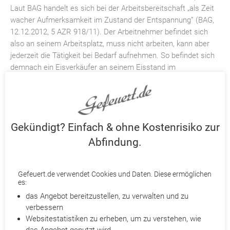
Laut BAG handelt es sich bei der Arbeitsbereitschaft „als Zeit
wacher Aufmerksamkeit im Zustand der Entspannung” (BAG,
12.12.2012, 5 AZR 918/11). Der Arbeitnehmer befindet sich
also an seinem Arbeitsplatz, muss nicht arbeiten, kann aber
jederzeit die Tätigkeit bei Bedarf aufnehmen. So befindet sich
demnach ein Eisverkäufer an seinem Eisstand im
Arbeitsbereitschaft, auch wenn in diesem Moment keiner ein
Eis kauft. Mehr über die Arbeitsbereitschaft finden Sie hier.
Jetzt Kündigung prüfen lassen
Gekündigt? Einfach & ohne Kostenrisiko zur
Abfindung.
Gefeuert.de macht sich für Ihre Abfindung stark!
Partneranwälte prüfen Ihre Kündigung
Ihnen wurde gekündigt? Holen Sie ohne Kostenrisiko das
Gefeuert.de verwendet Cookies und Daten. Diese ermöglichen
Bestmögliche mit
Gefeuert.de
heraus. Je nach Fall ist eine
es:
Abfindung
, Kündigungsrücknahme, Terminverschiebung oder
das Angebot bereitzustellen, zu verwalten und zu
Wandlung einer außerordentlichen
Kündigung
in eine
verbessern
ordentliche möglich. Qualifizierte Partneranwälte prüfen
Websitestatistiken zu erheben, um zu verstehen, wie
detailliert Ihre Kündigung und beraten Sie telefonisch. Reichen
das Angebot genutzt wird