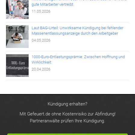
gute Mitarbeiter vertreibt
11.05.2026
Laut BAG-Urteil: Unwirksame Kündigung bei fehlender
Massenentlassungsanzeige durch den Arbeitgeber
04.05.2026
1000-Euro-Entlastungsprämie: Zwischen Hoffnung und
Wirklichkeit
20.04.2026
Kündigung erhalten?
Mit Gefeuert.de ohne Kostenrisiko zur Abfindung!
Partneranwälte prüfen Ihre Kündigung.