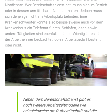
Notdienste. Wer Bereitschaftsdienst hat, muss sich im Betrieb
oder in dessen unmittelbarer Nähe aufhalten. Jedoch muss
sich derjenige nicht am Arbeitsplatz befinden. Eine
Krankenschwester könnte also beispielsweise auch vor dem
Krankenhaus ein Telefonat führen. Schlafen, lesen sowie
andere Tätigkeiten sind ebenfalls erlaubt. Wichtig ist es, dass
der Arbeitnehmer beobachtet, ob ein Arbeitsbedarf besteht
oder nicht.
Neben dem Bereitschaftsdienst gibt es
noch weitere Arbeitszeitmodelle wie
beispielsweise die Rufbereitschaft und die