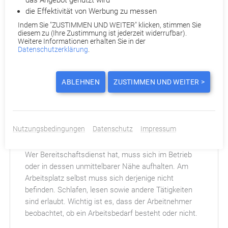
Sie dazu Ihre Kündigung bei Gefeuert.de ein. Für Sie entstehen
die Effektivität von Werbung zu messen
dabei keine Anwalts- und Verfahrenskosten. Denn diese
Indem Sie "ZUSTIMMEN UND WEITER" klicken, stimmen Sie
diesem zu (Ihre Zustimmung ist jederzeit widerrufbar).
werden entweder von uns oder Ihrer
Weitere Informationen erhalten Sie in der
Rechtsschutzversicherung übernommen. Eine Provision für
Datenschutzerklärung
.
Nichtrechtsschutzversicherte fällt nur im Erfolgsfall an. Sind
Sie rechtsschutzversichert? Dann übernehmen wir zusätzlich
Ihre Selbstbeteiligung.
ABLEHNEN
ZUSTIMMEN UND WEITER >
Häufige Fragen
Nutzungsbedingungen
Datenschutz
Impressum
Was zählt zur Bereitschaftszeit?
Wer Bereitschaftsdienst hat, muss sich im Betrieb
oder in dessen unmittelbarer Nähe aufhalten. Am
Arbeitsplatz selbst muss sich derjenige nicht
befinden. Schlafen, lesen sowie andere Tätigkeiten
sind erlaubt. Wichtig ist es, dass der Arbeitnehmer
beobachtet, ob ein Arbeitsbedarf besteht oder nicht.