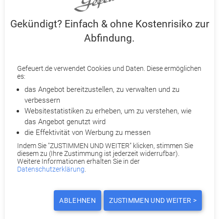
Kann man sich krankschreiben lassen, wenn der
Ehepartner krank ist?
Gekündigt? Einfach & ohne Kostenrisiko zur
Abfindung.
Sollte Ihr Partner erkranken, müssen Sie weiterhin zur
Arbeit gehen. Suchen Sie am besten ein Gespräch
mit Ihrem Arbeitgeber. Oftmals findet sich eine
Gefeuert.de verwendet Cookies und Daten. Diese ermöglichen
Lösung für schwierige Situationen.
es:
das Angebot bereitzustellen, zu verwalten und zu
verbessern
Websitestatistiken zu erheben, um zu verstehen, wie
Kann der Arzt sich weigern, mich krank zu schreiben?
das Angebot genutzt wird
die Effektivität von Werbung zu messen
Ein Arzt kann sich weigern, Sie krankzuschreiben. Er
hält sich an sein ärztliches Berufsrecht und darf Sie
Indem Sie "ZUSTIMMEN UND WEITER" klicken, stimmen Sie
diesem zu (Ihre Zustimmung ist jederzeit widerrufbar).
nicht ohne Grund krankschreiben. Anderenfalls
Weitere Informationen erhalten Sie in der
könnte er Probleme mit der Ärztekammer
Datenschutzerklärung
.
bekommen.
ABLEHNEN
ZUSTIMMEN UND WEITER >