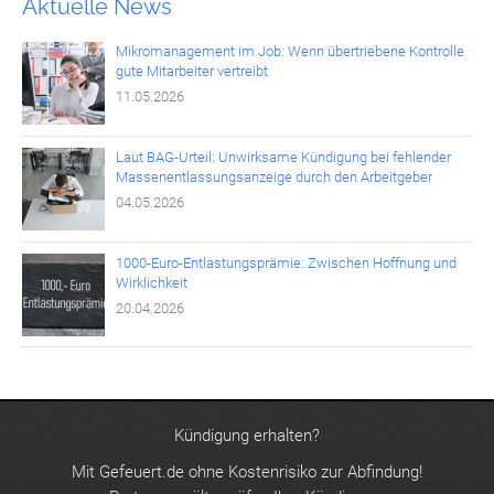
Aktuelle News
Mikromanagement im Job: Wenn übertriebene Kontrolle
gute Mitarbeiter vertreibt
11.05.2026
Laut BAG-Urteil: Unwirksame Kündigung bei fehlender
Massenentlassungsanzeige durch den Arbeitgeber
04.05.2026
1000-Euro-Entlastungsprämie: Zwischen Hoffnung und
Wirklichkeit
20.04.2026
Kündigung erhalten?
Mit Gefeuert.de ohne Kostenrisiko zur Abfindung!