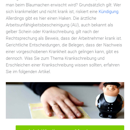
man beim Blaumachen erwischt wird? Grundsätzlich gilt: Wer
sich krankmeldet und nicht krank ist, riskiert eine
Kündigung
.
Allerdings gibt es hier einen Haken. Die ärztliche
Arbeitsunfähigkeitsbescheinigung (AU), auch bekannt als
gelber Schein oder Krankschreibung, gilt nach der
Rechtsprechung als Beweis, dass der Arbeitnehmer krank ist.
Gerichtliche Entscheidungen, die Belegen, dass der Nachweis
einer vorgeschobenen Krankheit auch gelingen kann, gibt es
dennoch. Was Sie zum Thema Krankschreibung und
Erschleichen einer Krankschreibung wissen sollten, erfahren
Sie im folgenden Artikel.