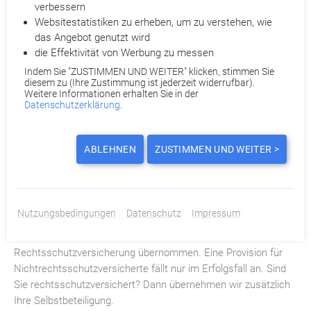
vom Umgang des Arbeitgebers mit seinen Angestellten sein.
verbessern
Websitestatistiken zu erheben, um zu verstehen, wie
das Angebot genutzt wird
Jetzt Kündigung prüfen lassen
die Effektivität von Werbung zu messen
Indem Sie "ZUSTIMMEN UND WEITER" klicken, stimmen Sie
Gefeuert.de macht sich für Ihre Abfindung stark!
diesem zu (Ihre Zustimmung ist jederzeit widerrufbar).
Partneranwälte prüfen Ihre Kündigung
Weitere Informationen erhalten Sie in der
Datenschutzerklärung
.
Ihnen wurde gekündigt? Holen Sie ohne Kostenrisiko das
Bestmögliche mit
Gefeuert.de
heraus. Je nach Fall ist eine
Abfindung
, Kündigungsrücknahme, Terminverschiebung oder
ABLEHNEN
ZUSTIMMEN UND WEITER >
Wandlung einer außerordentlichen
Kündigung
in eine
ordentliche möglich. Qualifizierte Partneranwälte prüfen
detailliert Ihre Kündigung und beraten Sie telefonisch. Reichen
Sie dazu Ihre Kündigung bei Gefeuert.de ein. Für Sie entstehen
Nutzungsbedingungen
Datenschutz
Impressum
dabei keine Anwalts- und Verfahrenskosten. Denn diese
werden entweder von uns oder Ihrer
Rechtsschutzversicherung übernommen. Eine Provision für
Nichtrechtsschutzversicherte fällt nur im Erfolgsfall an. Sind
Sie rechtsschutzversichert? Dann übernehmen wir zusätzlich
Ihre Selbstbeteiligung.