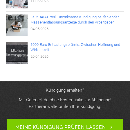
11.05.2026
Laut BAG-Urteil: Unwirksame Kündigung bei fehlender
Massenentlassungsanzeige durch den Arbeitgeber
04.05.2026
1000-Euro-Entlastungsprämie: Zwischen Hoffnung und
Wirklichkeit
20.04.2026
Kündigung erhalten?
Mit Gefeuert.de ohne Kostenrisiko zur Abfindung!
Partneranwälte prüfen Ihre Kündigung.
MEINE KÜNDIGUNG PRÜFEN LASSEN