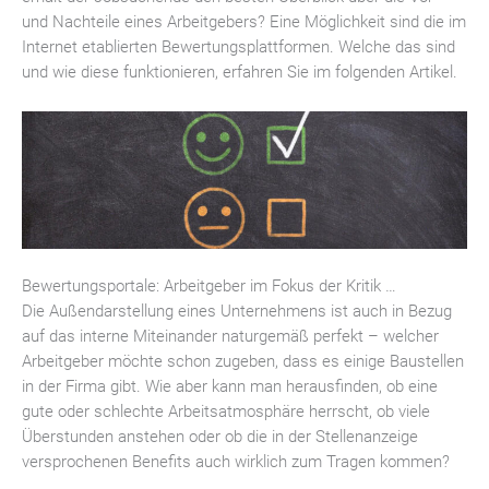
und Nachteile eines Arbeitgebers? Eine Möglichkeit sind die im
Internet etablierten Bewertungsplattformen. Welche das sind
und wie diese funktionieren, erfahren Sie im folgenden Artikel.
Bewertungsportale: Arbeitgeber im Fokus der Kritik …
Die Außendarstellung eines Unternehmens ist auch in Bezug
auf das interne Miteinander naturgemäß perfekt – welcher
Arbeitgeber möchte schon zugeben, dass es einige Baustellen
in der Firma gibt. Wie aber kann man herausfinden, ob eine
gute oder schlechte Arbeitsatmosphäre herrscht, ob viele
Überstunden anstehen oder ob die in der Stellenanzeige
versprochenen Benefits auch wirklich zum Tragen kommen?