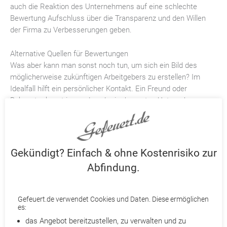
auch die Reaktion des Unternehmens auf eine schlechte
Bewertung Aufschluss über die Transparenz und den Willen
der Firma zu Verbesserungen geben.
Alternative Quellen für Bewertungen
Was aber kann man sonst noch tun, um sich ein Bild des
möglicherweise zukünftigen Arbeitgebers zu erstellen? Im
Idealfall hilft ein persönlicher Kontakt. Ein Freund oder
Bekannter kennt jemanden, der im besagten Unternehmen
tätig war oder ist. Das ist zwar nicht die Regel, aber gerade
innerhalb des eigenen Bekanntenkreises sind häufig auch
Kollegen aus derselben Branche zu finden.
Gekündigt? Einfach & ohne Kostenrisiko zur
Darüber hinaus gibt es noch eine weitere Möglichkeit, etwas
Abfindung.
über die Eigenschaften eines Arbeitgebers herauszufinden: Die
Bewertungen einer Firma von deren Kunden auf
entsprechenden Plattformen wie Yelp, Facebook oder Google.
Gefeuert.de verwendet Cookies und Daten. Diese ermöglichen
Ist ein Großteil der User unzufrieden mit dem Service und der
es:
Zuverlässigkeit, kann dies – muss aber nicht – ein Spiegelbild
das Angebot bereitzustellen, zu verwalten und zu