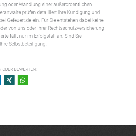
ng oder Wandlung einer außerordentlichen
neranwälte prüfen detailliert Ihre Kündigung und
ei Gefeuert.de ein. Für Sie entstehen dabei keine
der von uns oder Ihrer Rechtsschutzversicherung
e fällt nur im Erfolgsfall an. Sind Sie
hre Selbstbeteiligung.
EN ODER BEWERTEN: