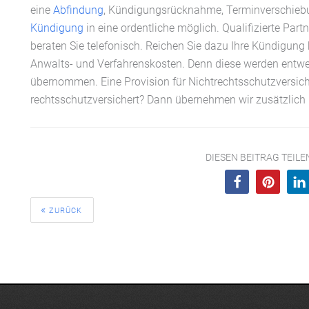
eine
Abfindung
, Kündigungsrücknahme, Terminverschiebu
Kündigung
in eine ordentliche möglich. Qualifizierte Part
beraten Sie telefonisch. Reichen Sie dazu Ihre Kündigung b
Anwalts- und Verfahrenskosten. Denn diese werden entwe
übernommen. Eine Provision für Nichtrechtsschutzversichert
rechtsschutzversichert? Dann übernehmen wir zusätzlich I
DIESEN BEITRAG TEIL
ZURÜCK